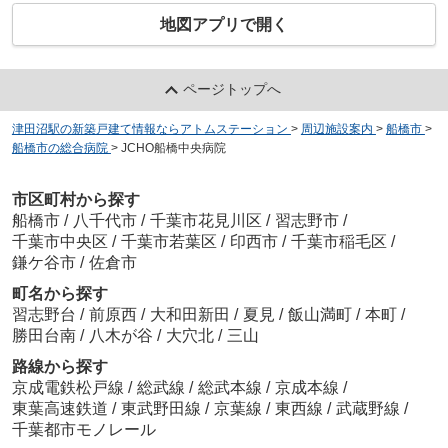
地図アプリで開く
ページトップへ
津田沼駅の新築戸建て情報ならアトムステーション
>
周辺施設案内
>
船橋市
>
船橋市の総合病院
>
JCHO船橋中央病院
市区町村から探す
船橋市
/
八千代市
/
千葉市花見川区
/
習志野市
/
千葉市中央区
/
千葉市若葉区
/
印西市
/
千葉市稲毛区
/
鎌ケ谷市
/
佐倉市
町名から探す
習志野台
/
前原西
/
大和田新田
/
夏見
/
飯山満町
/
本町
/
勝田台南
/
八木が谷
/
大穴北
/
三山
路線から探す
京成電鉄松戸線
/
総武線
/
総武本線
/
京成本線
/
東葉高速鉄道
/
東武野田線
/
京葉線
/
東西線
/
武蔵野線
/
千葉都市モノレール