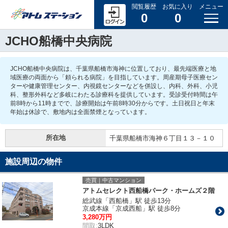
閲覧履歴
お気に入り
メニュー
0
0
JCHO船橋中央病院
JCHO船橋中央病院は、千葉県船橋市海神に位置しており、最先端医療と地
域医療の両面から「頼られる病院」を目指しています。周産期母子医療セン
ターや健康管理センター、内視鏡センターなどを併設し、内科、外科、小児
科、整形外科など多岐にわたる診療科を提供しています。受診受付時間は午
前8時から11時までで、診療開始は午前8時30分からです。土日祝日と年末
年始は休診で、敷地内は全面禁煙となっています。
所在地
千葉県船橋市海神６丁目１３－１０
施設周辺の物件
売買｜中古マンション
アトムセレクト西船橋パーク・ホームズ２階
総武線「西船橋」駅 徒歩13分
京成本線「京成西船」駅 徒歩8分
3,280万円
間取:
3LDK