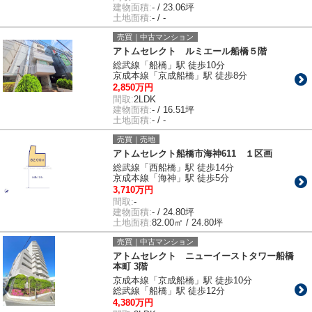
建物面積:
- / 23.06坪
土地面積:
- / -
売買｜中古マンション
アトムセレクト ルミエール船橋５階
総武線「船橋」駅 徒歩10分
京成本線「京成船橋」駅 徒歩8分
2,850万円
間取:
2LDK
建物面積:
- / 16.51坪
土地面積:
- / -
売買｜売地
アトムセレクト船橋市海神611 １区画
総武線「西船橋」駅 徒歩14分
京成本線「海神」駅 徒歩5分
3,710万円
間取:
-
建物面積:
- / 24.80坪
土地面積:
82.00㎡ / 24.80坪
売買｜中古マンション
アトムセレクト ニューイーストタワー船橋
本町 3階
京成本線「京成船橋」駅 徒歩10分
総武線「船橋」駅 徒歩12分
4,380万円