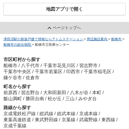
地図アプリで開く
ページトップへ
津田沼駅の新築戸建て情報ならアトムステーション
>
周辺施設案内
>
船橋市
>
船橋市の総合病院
>
船橋市立医療センター
市区町村から探す
船橋市
/
八千代市
/
千葉市花見川区
/
習志野市
/
千葉市中央区
/
千葉市若葉区
/
印西市
/
千葉市稲毛区
/
鎌ケ谷市
/
佐倉市
町名から探す
前原西
/
習志野台
/
大和田新田
/
八木が谷
/
本町
/
飯山満町
/
勝田台南
/
松が丘
/
三山
/
みやぎ台
路線から探す
京成電鉄松戸線
/
総武線
/
総武本線
/
京成本線
/
東葉高速鉄道
/
東武野田線
/
京葉線
/
武蔵野線
/
東西線
/
京成千葉線