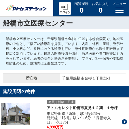
閲覧履歴
お気に入り
メニュー
0
0
船橋市立医療センター
船橋市立医療センターは、千葉県船橋市金杉に位置する総合病院で、地域医
療の中心として幅広い診療科を提供しています。内科、外科、産科、整形外
科、小児科など、多岐にわたる診療を行い、急性期医療から慢性期医療まで
幅広く対応しています。最新の医療設備を備え、救急医療や専門医療にも力
を入れています。患者の安全と快適さを重視し、プライバシー保護や受動喫
煙防止のため、敷地内は全面禁煙です。
所在地
千葉県船橋市金杉１丁目21-1
施設周辺の物件
売買｜新築一戸建
アトムセレクト船橋市夏見１２期 １号棟
東武野田線「塚田」駅 徒歩23分
総武線「船橋」駅 バス6分 「長福寺入
口」 停歩7分
4,998万円