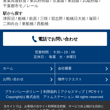
東葉高速鉄道
/
東武野田線
/
京葉線
/
東西線
/
武蔵野線
/
千葉都市モノレール
駅から探す
津田沼
/
船橋
/
前原
/
三咲
/
習志野
/
船橋日大前
/
塚田
/
二和向台
/
東船橋
/
西船橋
電話でお問い合わせ
営業時間：
9:30～19：00
定休日：
毎週 火・水曜日
ホーム
会社概要
お問い合わせ
物件リクエスト
プライバシーポリシー
利用規約
アクセスマップ
PCサイト
Copyright(c) 株式会社 アトムステーション All rights reserved.
当サイトでは、お客様の当サイト利用状況把握、サービス向上検討を目的と