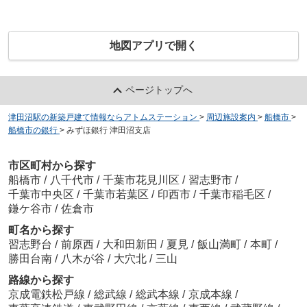
地図アプリで開く
ページトップへ
津田沼駅の新築戸建て情報ならアトムステーション
>
周辺施設案内
>
船橋市
>
船橋市の銀行
>
みずほ銀行 津田沼支店
市区町村から探す
船橋市
/
八千代市
/
千葉市花見川区
/
習志野市
/
千葉市中央区
/
千葉市若葉区
/
印西市
/
千葉市稲毛区
/
鎌ケ谷市
/
佐倉市
町名から探す
習志野台
/
前原西
/
大和田新田
/
夏見
/
飯山満町
/
本町
/
勝田台南
/
八木が谷
/
大穴北
/
三山
路線から探す
京成電鉄松戸線
/
総武線
/
総武本線
/
京成本線
/