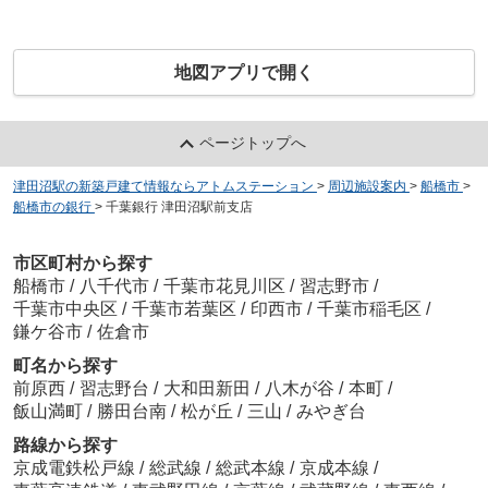
地図アプリで開く
ページトップへ
津田沼駅の新築戸建て情報ならアトムステーション
>
周辺施設案内
>
船橋市
>
船橋市の銀行
>
千葉銀行 津田沼駅前支店
市区町村から探す
船橋市
/
八千代市
/
千葉市花見川区
/
習志野市
/
千葉市中央区
/
千葉市若葉区
/
印西市
/
千葉市稲毛区
/
鎌ケ谷市
/
佐倉市
町名から探す
前原西
/
習志野台
/
大和田新田
/
八木が谷
/
本町
/
飯山満町
/
勝田台南
/
松が丘
/
三山
/
みやぎ台
路線から探す
京成電鉄松戸線
/
総武線
/
総武本線
/
京成本線
/