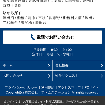
東葉高速鉄道
/
東武野田線
/
京葉線
/
武蔵野線
/
東西線
/
京成千葉線
駅から探す
津田沼
/
船橋
/
前原
/
三咲
/
習志野
/
船橋日大前
/
塚田
/
二和向台
/
東船橋
/
勝田台
電話でお問い合わせ
営業時間：
9:30～19：00
定休日：
毎週 火・水曜日
ホーム
会社概要
お問い合わせ
物件リクエスト
プライバシーポリシー
利用規約
アクセスマップ
PCサイト
Copyright(c) 株式会社 アトムステーション All rights reserved.
当サイトでは、お客様の当サイト利用状況把握、サービス向上検討を目的と