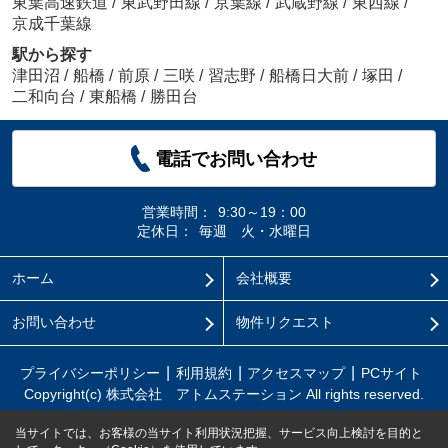
東葉高速鉄道
/
東武野田線
/
京葉線
/
武蔵野線
/
東西線
/
京成千葉線
駅から探す
津田沼
/
船橋
/
前原
/
三咲
/
習志野
/
船橋日大前
/
塚田
/
二和向台
/
東船橋
/
勝田台
電話でお問い合わせ
営業時間：
9:30～19：00
定休日：
毎週 火・水曜日
ホーム
会社概要
お問い合わせ
物件リクエスト
プライバシーポリシー
利用規約
アクセスマップ
PCサイト
Copyright(c) 株式会社 アトムステーション All rights reserved.
当サイトでは、お客様の当サイト利用状況把握、サービス向上検討を目的と