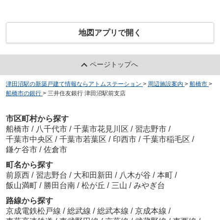
地図アプリで開く
ページトップへ
津田沼駅の新築戸建て情報ならアトムステーション
>
周辺施設案内
>
船橋市
>
船橋市の銀行
>
三井住友銀行 津田沼駅前支店
市区町村から探す
船橋市
/
八千代市
/
千葉市花見川区
/
習志野市
/
千葉市中央区
/
千葉市若葉区
/
印西市
/
千葉市稲毛区
/
鎌ケ谷市
/
佐倉市
町名から探す
前原西
/
習志野台
/
大和田新田
/
八木が谷
/
本町
/
飯山満町
/
勝田台南
/
松が丘
/
三山
/
みやぎ台
路線から探す
京成電鉄松戸線
/
総武線
/
総武本線
/
京成本線
/