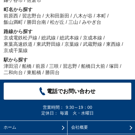
鎌ケ谷市
/
佐倉市
町名から探す
前原西
/
習志野台
/
大和田新田
/
八木が谷
/
本町
/
飯山満町
/
勝田台南
/
松が丘
/
三山
/
みやぎ台
路線から探す
京成電鉄松戸線
/
総武線
/
総武本線
/
京成本線
/
東葉高速鉄道
/
東武野田線
/
京葉線
/
武蔵野線
/
東西線
/
京成千葉線
駅から探す
津田沼
/
船橋
/
前原
/
三咲
/
習志野
/
船橋日大前
/
塚田
/
二和向台
/
東船橋
/
勝田台
電話でお問い合わせ
営業時間：
9:30～19：00
定休日：
毎週 火・水曜日
ホーム
会社概要