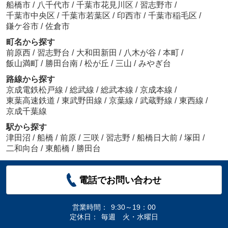
船橋市
/
八千代市
/
千葉市花見川区
/
習志野市
/
千葉市中央区
/
千葉市若葉区
/
印西市
/
千葉市稲毛区
/
鎌ケ谷市
/
佐倉市
町名から探す
前原西
/
習志野台
/
大和田新田
/
八木が谷
/
本町
/
飯山満町
/
勝田台南
/
松が丘
/
三山
/
みやぎ台
路線から探す
京成電鉄松戸線
/
総武線
/
総武本線
/
京成本線
/
東葉高速鉄道
/
東武野田線
/
京葉線
/
武蔵野線
/
東西線
/
京成千葉線
駅から探す
津田沼
/
船橋
/
前原
/
三咲
/
習志野
/
船橋日大前
/
塚田
/
二和向台
/
東船橋
/
勝田台
電話でお問い合わせ
営業時間：
9:30～19：00
定休日：
毎週 火・水曜日