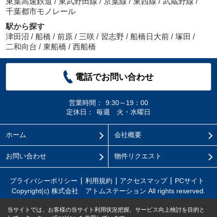
東葉高速鉄道
/
東武野田線
/
京葉線
/
東西線
/
武蔵野線
/
千葉都市モノレール
駅から探す
津田沼
/
船橋
/
前原
/
三咲
/
習志野
/
船橋日大前
/
塚田
/
二和向台
/
東船橋
/
西船橋
電話でお問い合わせ
営業時間：
9:30～19：00
定休日：
毎週 火・水曜日
ホーム
会社概要
お問い合わせ
物件リクエスト
プライバシーポリシー
利用規約
アクセスマップ
PCサイト
Copyright(c) 株式会社 アトムステーション All rights reserved.
当サイトでは、お客様の当サイト利用状況把握、サービス向上検討を目的と