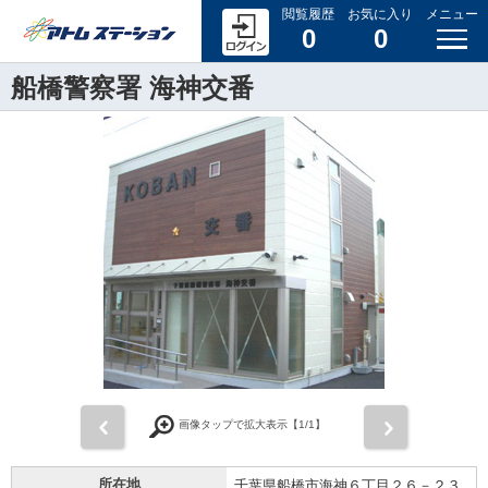
閲覧履歴
お気に入り
メニュー
0
0
船橋警察署 海神交番
前
次
画像タップで拡大表示【
1
/1】
所在地
千葉県船橋市海神６丁目２６－２３