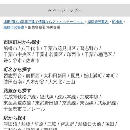
ページトップへ
津田沼駅の新築戸建て情報ならアトムステーション
>
周辺施設案内
>
船橋市
>
船橋市の警察
>
船橋警察署 海神交番
市区町村から探す
船橋市
/
八千代市
/
千葉市花見川区
/
習志野市
/
千葉市中央区
/
千葉市若葉区
/
印西市
/
千葉市稲毛区
/
鎌ケ谷市
/
佐倉市
町名から探す
習志野台
/
前原西
/
大和田新田
/
夏見
/
飯山満町
/
本町
/
勝田台南
/
八木が谷
/
大穴北
/
三山
路線から探す
京成電鉄松戸線
/
総武線
/
総武本線
/
京成本線
/
東葉高速鉄道
/
東武野田線
/
京葉線
/
東西線
/
武蔵野線
/
千葉都市モノレール
駅から探す
津田沼
/
船橋
/
前原
/
三咲
/
習志野
/
船橋日大前
/
塚田
/