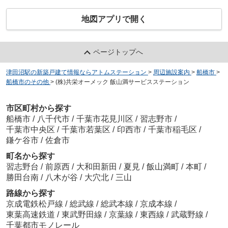
地図アプリで開く
ページトップへ
津田沼駅の新築戸建て情報ならアトムステーション
>
周辺施設案内
>
船橋市
>
船橋市のその他
>
(株)共栄オーメック 飯山満サービスステーション
市区町村から探す
船橋市
/
八千代市
/
千葉市花見川区
/
習志野市
/
千葉市中央区
/
千葉市若葉区
/
印西市
/
千葉市稲毛区
/
鎌ケ谷市
/
佐倉市
町名から探す
習志野台
/
前原西
/
大和田新田
/
夏見
/
飯山満町
/
本町
/
勝田台南
/
八木が谷
/
大穴北
/
三山
路線から探す
京成電鉄松戸線
/
総武線
/
総武本線
/
京成本線
/
東葉高速鉄道
/
東武野田線
/
京葉線
/
東西線
/
武蔵野線
/
千葉都市モノレール