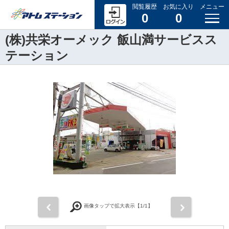
閲覧履歴
お気に入り
メニュー
0
0
(株)共栄オーメック 飯山満サービスス
テーション
前
次
画像タップで拡大表示【
1
/1】