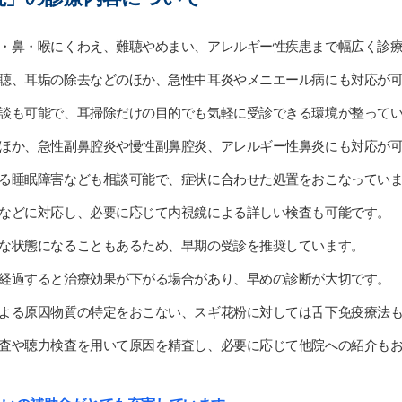
・鼻・喉にくわえ、難聴やめまい、アレルギー性疾患まで幅広く診
聴、耳垢の除去などのほか、急性中耳炎やメニエール病にも対応が
談も可能で、耳掃除だけの目的でも気軽に受診できる環境が整って
ほか、急性副鼻腔炎や慢性副鼻腔炎、アレルギー性鼻炎にも対応が
る睡眠障害なども相談可能で、症状に合わせた処置をおこなってい
などに対応し、必要に応じて内視鏡による詳しい検査も可能です。
な状態になることもあるため、早期の受診を推奨しています。
経過すると治療効果が下がる場合があり、早めの診断が大切です。
よる原因物質の特定をおこない、スギ花粉に対しては舌下免疫療法
査や聴力検査を用いて原因を精査し、必要に応じて他院への紹介も