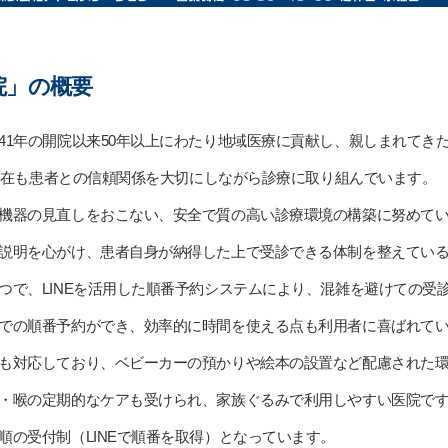
院」の概要
41年の開院以来50年以上にわたり地域医療に貢献し、親しまれてき
、現在も患者との信頼関係を大切にしながら診療に取り組んでいます。
機器の見直しをおこない、安全で質の高い診療環境の構築に努めて
説明を心がけ、患者自身が納得した上で受診できる体制を整えてい
つで、LINEを活用した順番予約システムにより、混雑を避けての受
での順番予約ができ、効率的に時間を使える点も利用者に喜ばれて
も対応しており、ベビーカーの預かりや絵本の設置など配慮された
・喉の定期的なケアも受けられ、家族ぐるみで利用しやすい医院で
順の受付制（LINEで順番を取得）となっています。