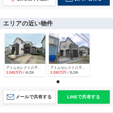
エリアの近い物件
アトムセレクト八千代市勝田台6丁目 中古戸建て
アトムセレクト八千代市大和田新田２６期１棟 １号棟
3,049
万
円
/ 4LDK
3,090
万
円
/ 3LDK
メールで共有する
LINEで共有する