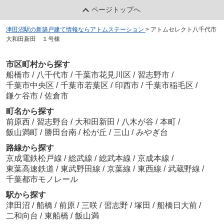
ページトップへ
津田沼駅の新築戸建て情報ならアトムステーション
>
アトムセレクト八千代市
大和田新田 １号棟
市区町村から探す
船橋市
/
八千代市
/
千葉市花見川区
/
習志野市
/
千葉市中央区
/
千葉市若葉区
/
印西市
/
千葉市稲毛区
/
鎌ケ谷市
/
佐倉市
町名から探す
前原西
/
習志野台
/
大和田新田
/
八木が谷
/
本町
/
飯山満町
/
勝田台南
/
松が丘
/
三山
/
みやぎ台
路線から探す
京成電鉄松戸線
/
総武線
/
総武本線
/
京成本線
/
東葉高速鉄道
/
東武野田線
/
京葉線
/
東西線
/
武蔵野線
/
千葉都市モノレール
駅から探す
津田沼
/
船橋
/
前原
/
三咲
/
習志野
/
塚田
/
船橋日大前
/
二和向台
/
東船橋
/
飯山満