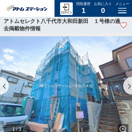
閲覧履歴
お気に入り
メニュー
1
0
アトムセレクト八千代市大和田新田 １号棟の過
去掲載物件情報
1 / 3