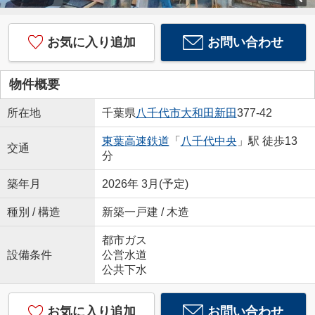
お気に入り追加
お問い合わせ
物件概要
所在地
千葉県
八千代市
大和田新田
377-42
東葉高速鉄道
「
八千代中央
」駅 徒歩13
交通
分
築年月
2026年 3月(予定)
種別 / 構造
新築一戸建 / 木造
都市ガス
設備条件
公営水道
公共下水
お気に入り追加
お問い合わせ