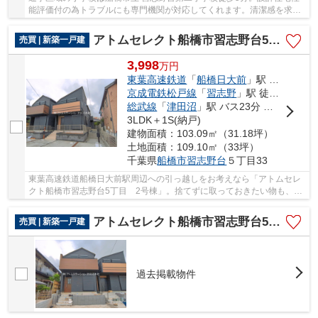
能評価付の為トラブルにも専門機関が対応してくれます。清潔感を求め
る方に一押ししたい全居室フローリングです。...
アトムセレクト船橋市習志野台5丁目 2号棟
売買 | 新築一戸建
3,998
万
円
東葉高速鉄道
「
船橋日大前
」駅 徒歩18分
京成電鉄松戸線
「
習志野
」駅 徒歩18分
総武線
「
津田沼
」駅 バス23分 「千葉日大一高」 停歩2分
3LDK＋1S(納戸)
建物面積：103.09㎡（31.18坪）
土地面積：109.10㎡（33坪）
千葉県
船橋市
習志野台
５丁目33
東葉高速鉄道船橋日大前駅周辺への引っ越しをお考えなら「アトムセレ
クト船橋市習志野台5丁目 2号棟」。捨てずに取っておきたい物も、大
容量の納戸なら収納しておけます。2駅利用でき...
アトムセレクト船橋市習志野台5丁目 1号棟
売買 | 新築一戸建
過去掲載物件