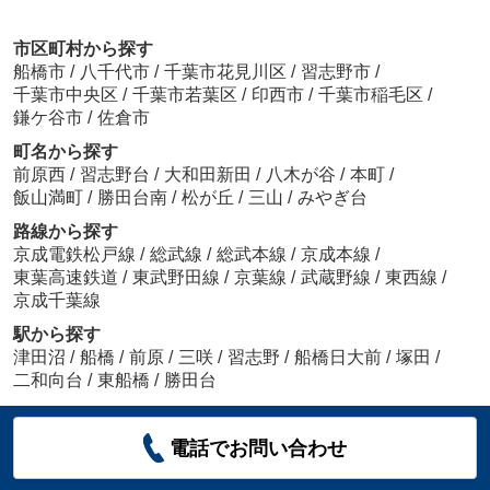
市区町村から探す
船橋市
/
八千代市
/
千葉市花見川区
/
習志野市
/
千葉市中央区
/
千葉市若葉区
/
印西市
/
千葉市稲毛区
/
鎌ケ谷市
/
佐倉市
町名から探す
前原西
/
習志野台
/
大和田新田
/
八木が谷
/
本町
/
飯山満町
/
勝田台南
/
松が丘
/
三山
/
みやぎ台
路線から探す
京成電鉄松戸線
/
総武線
/
総武本線
/
京成本線
/
東葉高速鉄道
/
東武野田線
/
京葉線
/
武蔵野線
/
東西線
/
京成千葉線
駅から探す
津田沼
/
船橋
/
前原
/
三咲
/
習志野
/
船橋日大前
/
塚田
/
二和向台
/
東船橋
/
勝田台
電話でお問い合わせ