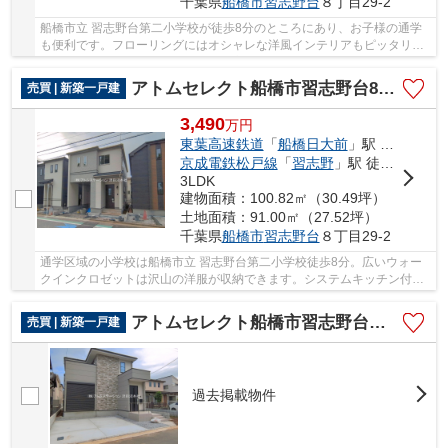
千葉県
船橋市
習志野台
８丁目29-2
船橋市立 習志野台第二小学校が徒歩8分のところにあり、お子様の通学
も便利です。フローリングにはオシャレな洋風インテリアもピッタリで
す。 アトムステーションは、東葉高速鉄道船...
アトムセレクト船橋市習志野台8丁目1905番B号棟
売買 | 新築一戸建
3,490
万
円
東葉高速鉄道
「
船橋日大前
」駅 徒歩18分
京成電鉄松戸線
「
習志野
」駅 徒歩22分
3LDK
建物面積：100.82㎡（30.49坪）
土地面積：91.00㎡（27.52坪）
千葉県
船橋市
習志野台
８丁目29-2
通学区域の小学校は船橋市立 習志野台第二小学校徒歩8分。広いウォー
クインクロゼットは沢山の洋服が収納できます。システムキッチン付き
の物件です。ビルトガレージは駐車スペースだ...
アトムセレクト船橋市習志野台１９期２号棟
売買 | 新築一戸建
過去掲載物件