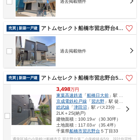
過去掲載物件
アトムセレクト船橋市習志野台4710 1棟1号棟
売買 | 新築一戸建
過去掲載物件
アトムセレクト船橋市習志野台5丁目 3号棟
売買 | 新築一戸建
3,498
万
円
東葉高速鉄道
「
船橋日大前
」駅 徒歩18分
京成電鉄松戸線
「
習志野
」駅 徒歩18分
総武線
「
津田沼
」駅 バス23分 「千葉日大一高」 停歩2分
2LK＋2S(納戸)
建物面積：100.19㎡（30.30坪）
土地面積：117.03㎡（35.4坪）
千葉県
船橋市
習志野台
５丁目33
通学区域の小学校は船橋市立 習志野台第二小学校徒歩5分。設計住宅性