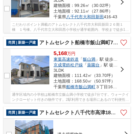
3LDK
建物面積：99.26㎡（30.02坪）
土地面積：92.11㎡（27.86坪）
千葉県
八千代市
大和田新田
416-43
こだわりポイント満載のアトムセレクト八千代市大和田新田２６期１
棟 １号棟。八千代市立大和田西小学校が通学範囲内、学校まで徒歩10
分。全居室6帖以上と広々とした空間だからこそ心...
アトムセレクト船橋市飯山満町7期 1号棟
売買 | 新築一戸建
5,168
万
円
東葉高速鉄道
「
飯山満
」駅 徒歩13分
京成電鉄松戸線
「
薬園台
」駅 徒歩15分
3LDK
建物面積：111.42㎡（33.70坪）
土地面積：168.50㎡（50.97坪）
千葉県
船橋市
飯山満町
３丁目1616-6
通学区域内の小学校は船橋市立飯山満小学校で徒歩7分です。ウォークイ
ンクローゼット付きの物件です。2駅利用できる場所にあるので利便性が
高いです。20帖以上もあるリビングならお客...
アトムセレクト八千代市高津18期1棟 1号棟
売買 | 新築一戸建