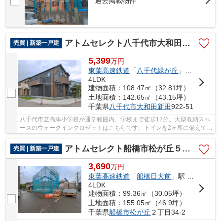
過去掲載物件
アトムセレクト八千代市大和田新田２期１号棟
売買 | 新築一戸建
5,399
万
円
東葉高速鉄道
「
八千代緑が丘
」駅 徒歩13分
4LDK
建物面積：108.47㎡（32.81坪）
土地面積：142.65㎡（43.15坪）
千葉県
八千代市
大和田新田
922-51
八千代市立高津小学校が通学範囲内、学校まで徒歩12分。大型収納スペ
ースのウォークインクロゼットはこちらです。トイレを2ヶ所に備えてお
り、2世帯でのお住まいにもおすすめの物件で...
アトムセレクト船橋市松が丘５１期１棟１号棟
売買 | 新築一戸建
3,690
万
円
東葉高速鉄道
「
船橋日大前
」駅 徒歩33分
4LDK
建物面積：99.36㎡（30.05坪）
土地面積：155.05㎡（46.9坪）
千葉県
船橋市
松が丘
２丁目34-2