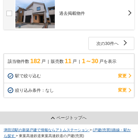
過去掲載物件
次の30件へ
182
11
1～30
該当物件数
戸
販売数
戸
戸を表示
駅で絞り込む
変更
変更
絞り込み条件：
なし
ページトップへ
津田沼駅の新築戸建て情報ならアトムステーション
>
(戸建(売買))路線・駅か
ら探す
>
東葉高速鉄道東葉高速鉄道の戸建(売買)