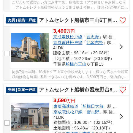
こだわりで選びたい方におすすめ。船橋市エリアで住まいをお探しなら
「アトムセレクト船橋市松が丘５１期１棟１号棟」。徒歩7分の場所に船
橋市立古和釜小学校があります。 アトムステ...
アトムセレクト船橋市三山6丁目3期C号棟
売買 | 新築一戸建
3,490
万
円
京成電鉄松戸線
「
習志野
」駅 徒歩27分
京成電鉄松戸線
「
北習志野
」駅 バス9分 「習志野車庫」 停歩12分
4LDK
建物面積：96.16㎡（29.08坪）
土地面積：102.26㎡（30.93坪）
千葉県
船橋市
三山
６丁目13
徒歩7分の場所に船橋市立三山東小学校があります。様々な広さの全居室
収納は物を綺麗に整理できるのでお薦めです。3,590万円と、魅力的な価
格の物件で新生活を始めませんか。船橋市に...
アトムセレクト船橋市習志野台8丁目1905番C号棟
売買 | 新築一戸建
3,590
万
円
東葉高速鉄道
「
船橋日大前
」駅 徒歩18分
京成電鉄松戸線
「
習志野
」駅 徒歩22分
4LDK
建物面積：106.30㎡（32.15坪）
土地面積：96.48㎡（29.18坪）