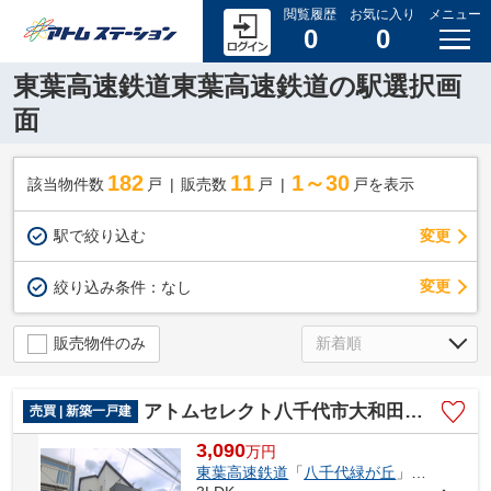
閲覧履歴
お気に入り
メニュー
0
0
東葉高速鉄道東葉高速鉄道の駅選択画
面
182
11
1～30
該当物件数
戸
販売数
戸
戸を表示
駅で絞り込む
変更
変更
絞り込み条件：
なし
販売物件のみ
アトムセレクト八千代市大和田新田２６期１棟 １号棟
売買 | 新築一戸建
3,090
万
円
東葉高速鉄道
「
八千代緑が丘
」駅 徒歩22分