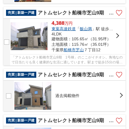
アトムセレクト船橋市芝山9期 1号棟
売買 | 新築一戸建
4,388
万
円
東葉高速鉄道
「
飯山満
」駅 徒歩15分
4LDK
建物面積：105.65㎡（31.95坪）
土地面積：115.76㎡（35.01坪）
千葉県
船橋市
芝山
７丁目12
「アトムセレクト船橋市芝山9期 1号棟」のここがイチオシ。角地なの
で日当たりも良く健康的な生活に適しています。駅まで徒歩15分の場所
にある物件です。綺麗で清潔感のある室内が新...
アトムセレクト船橋市芝山9期 2号棟
売買 | 新築一戸建
過去掲載物件
アトムセレクト船橋市芝山9期 3号棟
売買 | 新築一戸建