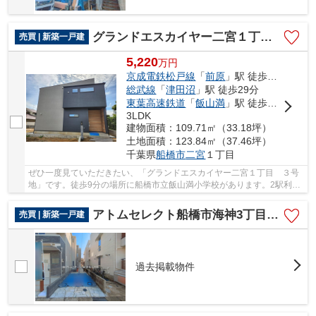
グランドエスカイヤー二宮１丁目 ３号地
売買 | 新築一戸建
5,220
万
円
京成電鉄松戸線
「
前原
」駅 徒歩11分
総武線
「
津田沼
」駅 徒歩29分
東葉高速鉄道
「
飯山満
」駅 徒歩16分
3LDK
建物面積：109.71㎡（33.18坪）
土地面積：123.84㎡（37.46坪）
千葉県
船橋市
二宮
１丁目
ぜひ一度見ていただきたい、「グランドエスカイヤー二宮１丁目 ３号
地」です。徒歩9分の場所に船橋市立飯山満小学校があります。2駅利用
できる場所にあるので利便性が高いです。お客...
アトムセレクト船橋市海神3丁目V 1号棟
売買 | 新築一戸建
過去掲載物件