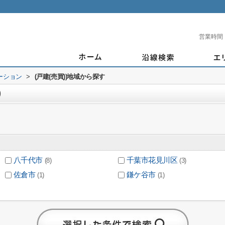
営業時間
ーション
>
(戸建(売買))地域から探す
)
八千代市
千葉市花見川区
(8)
(3)
佐倉市
鎌ケ谷市
(1)
(1)