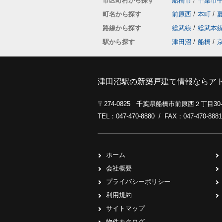
市区町村から探す
船橋市
/
千葉市
町名から探す
前原西
/
本町
/
路線から探す
総武線
/
総武本
駅から探す
津田沼
/
船橋
/
津田沼駅の新築戸建て情報ならア
〒274-0825 千葉県船橋市前原西２丁目3
TEL：047-470-8880 / FAX：047-470-8881
ホーム
会社概要
プライバシーポリシー
利用規約
サイトマップ
物件カタログ