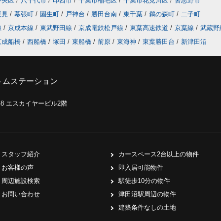
中央区
/
八千代市
/
印西市
/
千葉市稲毛区
/
千葉市花見川区
/
習志野市
夏見
/
幕張町
/
園生町
/
戸神台
/
勝田台南
/
東千葉
/
鵜の森町
/
二子町
線
/
京成本線
/
東武野田線
/
京成電鉄松戸線
/
東葉高速鉄道
/
京葉線
/
武蔵野
京成船橋
/
西船橋
/
塚田
/
東船橋
/
前原
/
東海神
/
東葉勝田台
/
新津田沼
トムステーション
0-8 エスカイヤービル2階
スタッフ紹介
カースペース2台以上の物件
お客様の声
即入居可能物件
周辺施設検索
駅徒歩10分の物件
お問い合わせ
津田沼駅周辺の物件
建築条件なしの土地