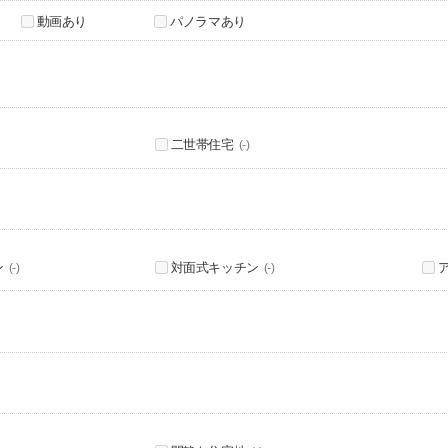
動画あり
パノラマあり
二世帯住宅
(-)
ン
対面式キッチン
(-)
(-)