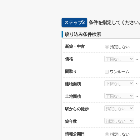
ステップ2
条件を指定してください
絞り込み条件検索
新築・中古
指定しない
価格
間取り
ワンルーム
建物面積
土地面積
駅からの徒歩
築年数
情報公開日
指定しない