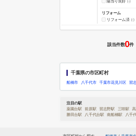
陽当り良好
(-)
リフォーム
リフォーム済
(-)
0
該当件数
件
千葉県の市区町村
船橋市
八千代市
千葉市花見川区
習
注目の駅
薬園台駅
前原駅
習志野駅
三咲駅
勝田台駅
八千代台駅
南船橋駅
八千