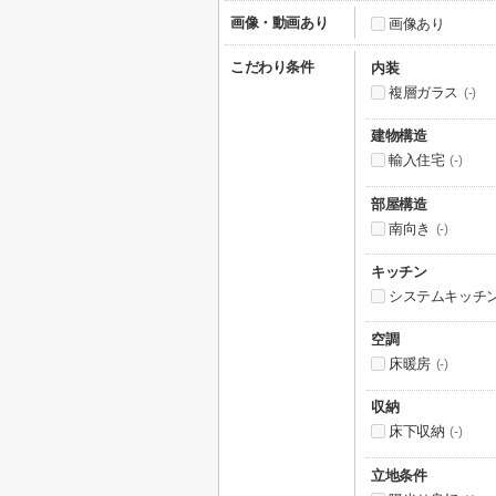
画像・動画あり
画像あり
こだわり条件
内装
複層ガラス
(-)
建物構造
輸入住宅
(-)
部屋構造
南向き
(-)
キッチン
システムキッチ
空調
床暖房
(-)
収納
床下収納
(-)
立地条件