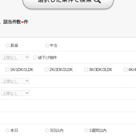
-
。該当件数
件
新築
中古
～
値下げ物件
1K/1DK/1LDK
2K/2DK/2LDK
3K/3DK/3LDK
4K/
～
～
本日
3日以内
1週間以内