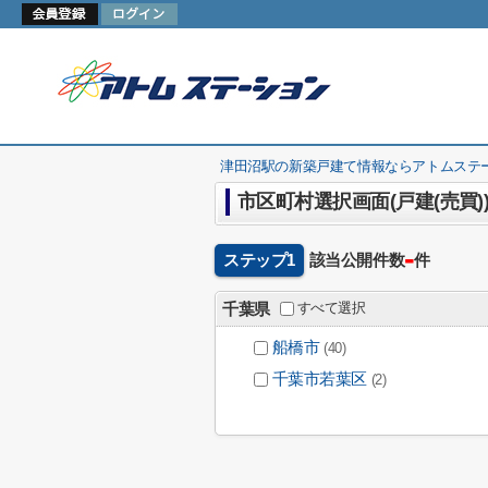
津田沼駅の新築戸建て情報ならアトムステ
市区町村選択画面(戸建(売買)
-
ステップ1
該当公開件数
件
すべて選択
千葉県
船橋市
(40)
千葉市若葉区
(2)