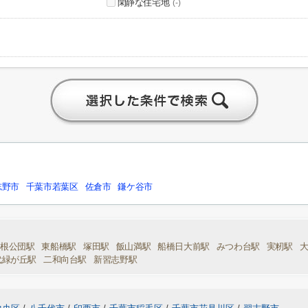
閑静な住宅地
(-)
志野市
千葉市若葉区
佐倉市
鎌ケ谷市
高根公団駅
東船橋駅
塚田駅
飯山満駅
船橋日大前駅
みつわ台駅
実籾駅
代緑が丘駅
二和向台駅
新習志野駅