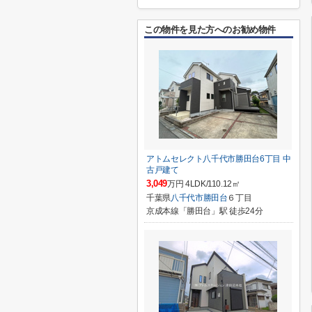
この物件を見た方へのお勧め物件
アトムセレクト八千代市勝田台6丁目 中
古戸建て
3,049
万円 4LDK/110.12㎡
千葉県
八千代市
勝田台
６丁目
京成本線「勝田台」駅 徒歩24分