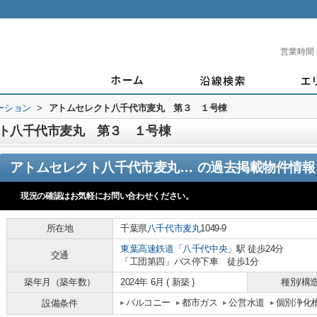
営業時間
ーション
>
アトムセレクト八千代市麦丸 第３ １号棟
ト八千代市麦丸 第３ １号棟
アトムセレクト八千代市麦丸 第３ １号棟
の過去掲載物件情報
現況の確認はお気軽にお問い合わせください。
所在地
千葉県
八千代市
麦丸
1049-9
東葉高速鉄道
「
八千代中央
」駅 徒歩24分
交通
「工団第四」バス停下車 徒歩1分
築年月（築年数）
2024年 6月 ( 新築 )
種別/構
バルコニー
都市ガス
公営水道
個別浄化
設備条件