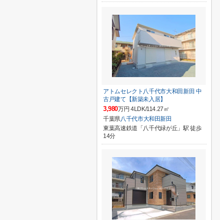
アトムセレクト八千代市大和田新田 中
古戸建て【新築未入居】
3,980
万円 4LDK/114.27㎡
千葉県
八千代市
大和田新田
東葉高速鉄道「八千代緑が丘」駅 徒歩
14分