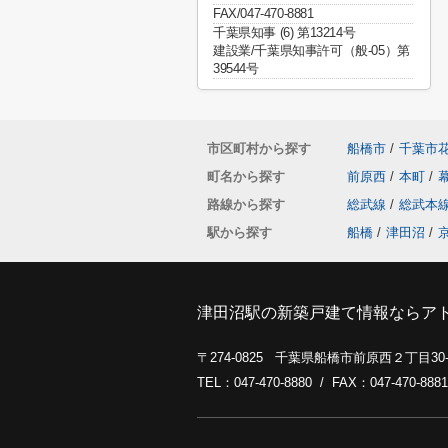
FAX/047-470-8881
千葉県知事 (6) 第13214号
建設業/千葉県知事許可（般-05）第
39544号
市区町村から探す
船橋市
/
千葉市
町名から探す
前原西
/
本町
/
路線から探す
総武線
/
総武本
駅から探す
船橋
/
津田沼
/
津田沼駅の新築戸建て情報ならア
〒274-0825 千葉県船橋市前原西２丁目3
TEL：047-470-8880 / FAX：047-470-8881