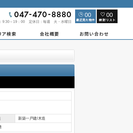
00
00
：
9:30～19：00
定休日：
毎週 火・水曜日
造
新築一戸建/木造
槽