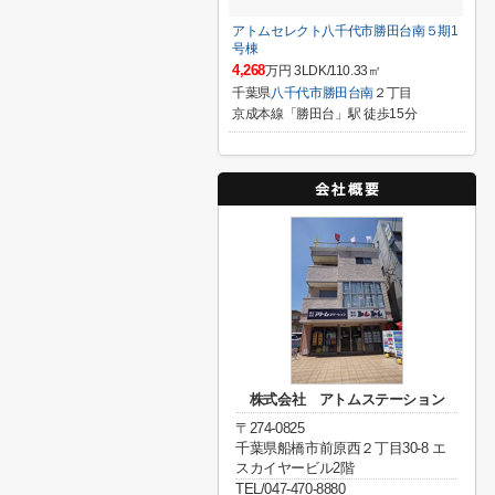
アトムセレクト八千代市勝田台南５期1
号棟
4,268
万円 3LDK/110.33㎡
千葉県
八千代市
勝田台南
２丁目
京成本線「勝田台」駅 徒歩15分
株式会社 アトムステーション
〒274-0825
千葉県船橋市前原西２丁目30-8 エ
スカイヤービル2階
TEL/047-470-8880