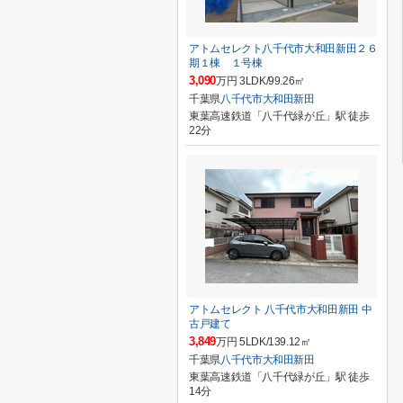
アトムセレクト八千代市大和田新田２６
期１棟 １号棟
3,090
万円 3LDK/99.26㎡
千葉県
八千代市
大和田新田
東葉高速鉄道「八千代緑が丘」駅 徒歩
22分
アトムセレクト 八千代市大和田新田 中
古戸建て
3,849
万円 5LDK/139.12㎡
千葉県
八千代市
大和田新田
東葉高速鉄道「八千代緑が丘」駅 徒歩
14分