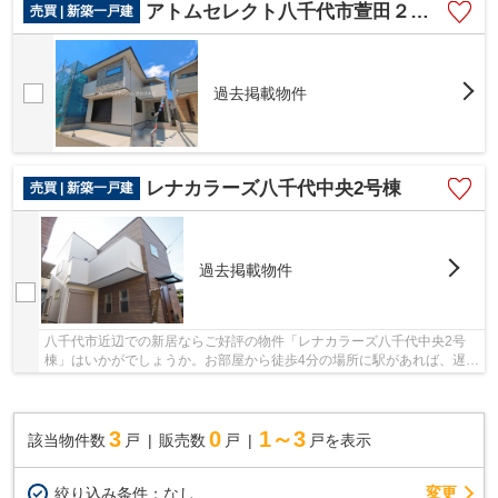
アトムセレクト八千代市萱田２期２号棟
売買 | 新築一戸建
過去掲載物件
レナカラーズ八千代中央2号棟
売買 | 新築一戸建
過去掲載物件
八千代市近辺での新居ならご好評の物件「レナカラーズ八千代中央2号
棟」はいかがでしょうか。お部屋から徒歩4分の場所に駅があれば、遅刻
する心配もなくなりますね。初めてのマイホー...
3
0
1～3
該当物件数
戸
販売数
戸
戸を表示
変更
絞り込み条件：
なし