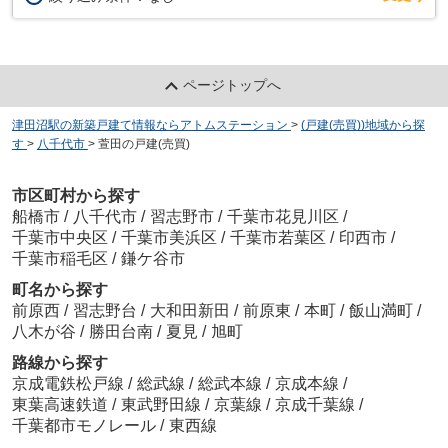
ページトップへ
津田沼駅の新築戸建て情報ならアトムステーション
>
(戸建(売買))地域から探
す
>
八千代市
>
萱田の戸建(売買)
市区町村から探す
船橋市
/
八千代市
/
習志野市
/
千葉市花見川区
/
千葉市中央区
/
千葉市美浜区
/
千葉市若葉区
/
印西市
/
千葉市稲毛区
/
鎌ケ谷市
町名から探す
前原西
/
習志野台
/
大和田新田
/
前原東
/
本町
/
飯山満町
/
八木が谷
/
勝田台南
/
夏見
/
旭町
路線から探す
京成電鉄松戸線
/
総武線
/
総武本線
/
京成本線
/
東葉高速鉄道
/
東武野田線
/
京葉線
/
京成千葉線
/
千葉都市モノレール
/
東西線