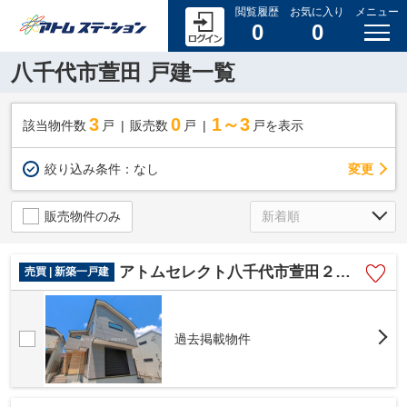
閲覧履歴
お気に入り
メニュー
0
0
八千代市萱田 戸建一覧
3
0
1～3
該当物件数
戸
販売数
戸
戸を表示
変更
絞り込み条件：
なし
販売物件のみ
アトムセレクト八千代市萱田２期 １号棟
売買 | 新築一戸建
過去掲載物件