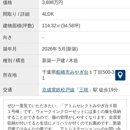
価格
3,698万円
間取り / 詳細
4LDK
建物面積(坪数)
114.32㎡(34.58坪)
向き
-
築年月
2026年 5月(新築)
種別 / 構造
新築一戸建 / 木造
千葉県
船橋市
みやぎ台
１丁目500-3
所在地
1
交通
京成電鉄松戸線
「
三咲
」駅 徒歩19分
ぜひ一度見ていただきたい、「アトムセレクトみやぎ台５期
１号棟」です。ウォークインクローゼットには多くの服を収納
することができるので、服の管理がしやすくなります。全居室
収納が付いてると生活にメリハリが付くのでお薦めです。新築
戸建てはみんなの夢です。 アトムステーションへのお問い合