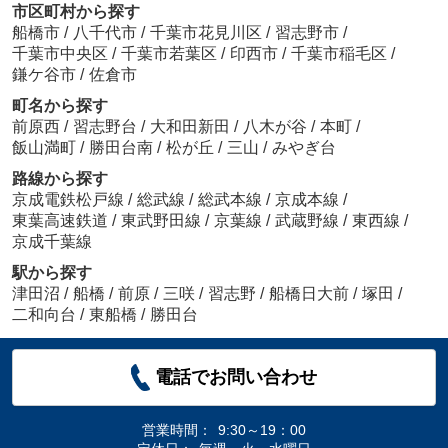
市区町村から探す
船橋市
/
八千代市
/
千葉市花見川区
/
習志野市
/
千葉市中央区
/
千葉市若葉区
/
印西市
/
千葉市稲毛区
/
鎌ケ谷市
/
佐倉市
町名から探す
前原西
/
習志野台
/
大和田新田
/
八木が谷
/
本町
/
飯山満町
/
勝田台南
/
松が丘
/
三山
/
みやぎ台
路線から探す
京成電鉄松戸線
/
総武線
/
総武本線
/
京成本線
/
東葉高速鉄道
/
東武野田線
/
京葉線
/
武蔵野線
/
東西線
/
京成千葉線
駅から探す
津田沼
/
船橋
/
前原
/
三咲
/
習志野
/
船橋日大前
/
塚田
/
二和向台
/
東船橋
/
勝田台
電話でお問い合わせ
営業時間：
9:30～19：00