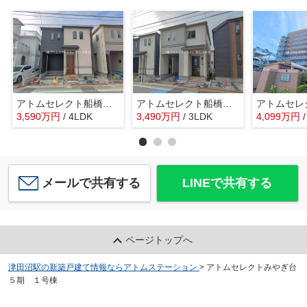
アトムセレクト船橋市習志野台8丁目1905番C号棟
アトムセレクト船橋市習志野台8丁目1905番B号棟
3,590
万
円
/ 4LDK
3,490
万
円
/ 3LDK
4,099
万
円
メールで共有する
LINEで共有する
ページトップへ
津田沼駅の新築戸建て情報ならアトムステーション
>
アトムセレクトみやぎ台
５期 １号棟