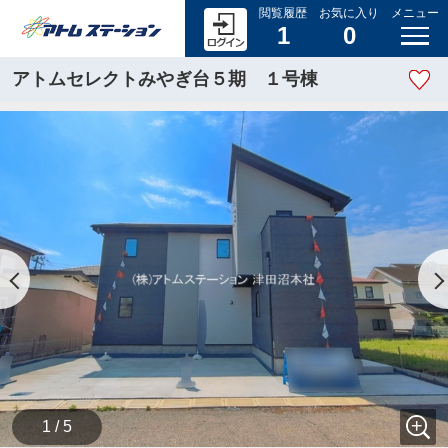
閲覧履歴
お気に入り
メニュー
1
0
アトムセレクトみやぎ台５期 １号棟
1 / 5