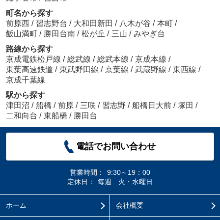
町名から探す
前原西
/
習志野台
/
大和田新田
/
八木が谷
/
本町
/
飯山満町
/
勝田台南
/
松が丘
/
三山
/
みやぎ台
路線から探す
京成電鉄松戸線
/
総武線
/
総武本線
/
京成本線
/
東葉高速鉄道
/
東武野田線
/
京葉線
/
武蔵野線
/
東西線
/
京成千葉線
駅から探す
津田沼
/
船橋
/
前原
/
三咲
/
習志野
/
船橋日大前
/
塚田
/
二和向台
/
東船橋
/
勝田台
電話でお問い合わせ
営業時間：
9:30～19：00
定休日：
毎週 火・水曜日
ホーム
会社概要