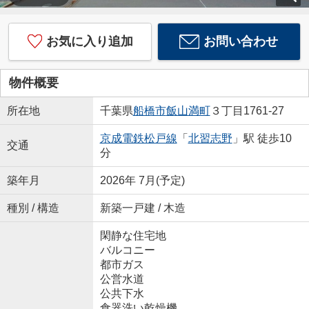
お気に入り追加
お問い合わせ
物件概要
所在地
千葉県
船橋市
飯山満町
３丁目1761-27
京成電鉄松戸線
「
北習志野
」駅 徒歩10
交通
分
築年月
2026年 7月(予定)
種別 / 構造
新築一戸建 / 木造
閑静な住宅地
バルコニー
都市ガス
公営水道
公共下水
食器洗い乾燥機