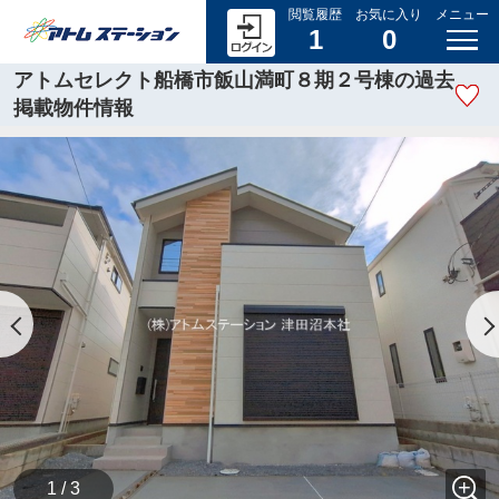
閲覧履歴
お気に入り
メニュー
1
0
アトムセレクト船橋市飯山満町８期２号棟の過去
掲載物件情報
1 / 3