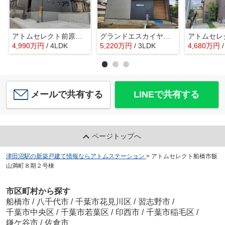
アトムセレクト前原東６丁目 第21号棟
グランドエスカイヤー二宮１丁目 ３号地
4,990
万
円
/ 4LDK
5,220
万
円
/ 3LDK
4,680
万
円
メールで共有する
LINEで共有する
ページトップへ
津田沼駅の新築戸建て情報ならアトムステーション
>
アトムセレクト船橋市飯
山満町８期２号棟
市区町村から探す
船橋市
/
八千代市
/
千葉市花見川区
/
習志野市
/
千葉市中央区
/
千葉市若葉区
/
印西市
/
千葉市稲毛区
/
鎌ケ谷市
/
佐倉市