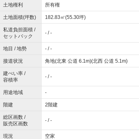
土地権利
所有権
土地面積(坪数)
182.83㎡(55.30坪)
私道負担面積 /
- / -
セットバック
地目 / 地勢
- / -
接道状況
角地(北東 公道 6.1m)(北西 公道 5.1m)
建ぺい率 /
- / -
容積率
用途地域
-
階建
2階建
総区画数 /
- / -
販売区画数
現況
空家