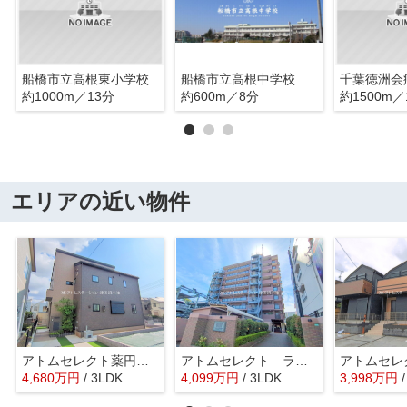
船橋市立高根東小学校
船橋市立高根中学校
千葉徳洲会
約1000m／13分
約600m／8分
約1500m／
エリアの近い物件
アトムセレクト薬円台４号棟
アトムセレクト ライオンズマンション津田沼前原第二 ９階
4,680
万
円
/ 3LDK
4,099
万
円
/ 3LDK
3,998
万
円