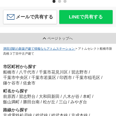
メールで共有する
LINEで共有する
ページトップへ
津田沼駅の新築戸建て情報ならアトムステーション
>
アトムセレクト船橋市新
高根３丁目中古戸建て
市区町村から探す
船橋市
/
八千代市
/
千葉市花見川区
/
習志野市
/
千葉市中央区
/
千葉市若葉区
/
印西市
/
千葉市稲毛区
/
鎌ケ谷市
/
佐倉市
町名から探す
前原西
/
習志野台
/
大和田新田
/
八木が谷
/
本町
/
飯山満町
/
勝田台南
/
松が丘
/
三山
/
みやぎ台
路線から探す
京成電鉄松戸線
/
総武線
/
総武本線
/
京成本線
/