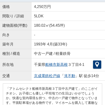
価格
4,250万円
間取り / 詳細
5LDK
建物面積(坪数)
180.02㎡(54.45坪)
向き
-
築年月
1993年 4月(築33年)
種別 / 構造
中古一戸建 / 軽量鉄骨
所在地
千葉県
船橋市
新高根
３丁目4-1
交通
京成電鉄松戸線
「
滝不動
」駅 徒歩14分
「アトムセレクト船橋市新高根３丁目中古戸建て」のここがイ
チオシ。お子様にも優しい平坦地での生活はいかがでしょう
か。快適な室内環境を持つ、中古の一戸建て物件となっていま
す。平面駐車場がある物件です。マイホームを購入して素敵な