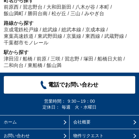
町名から探す
前原西
/
習志野台
/
大和田新田
/
八木が谷
/
本町
/
飯山満町
/
勝田台南
/
松が丘
/
三山
/
みやぎ台
路線から探す
京成電鉄松戸線
/
総武線
/
総武本線
/
京成本線
/
東葉高速鉄道
/
東武野田線
/
京葉線
/
東西線
/
武蔵野線
/
千葉都市モノレール
駅から探す
津田沼
/
船橋
/
前原
/
三咲
/
習志野
/
塚田
/
船橋日大前
/
二和向台
/
東船橋
/
飯山満
電話でお問い合わせ
営業時間：
9:30～19：00
定休日：
毎週 火・水曜日
ホーム
会社概要
お問い合わせ
物件リクエスト