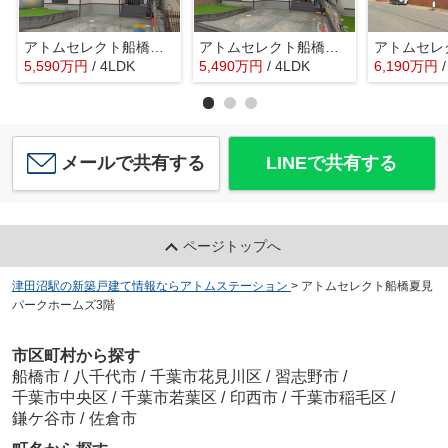
アトムセレクト船橋市東船橋５丁目１２３８番 B号棟
アトムセレクト船橋市東船橋５丁目１２３８番 A号棟
5,590
万
円
/ 4LDK
5,490
万
円
/ 4LDK
6,190
万
円
メールで共有する
LINEで共有する
ページトップへ
津田沼駅の新築戸建て情報ならアトムステーション
>
アトムセレクト船橋夏見
パークホームズ3階
市区町村から探す
船橋市
/
八千代市
/
千葉市花見川区
/
習志野市
/
千葉市中央区
/
千葉市若葉区
/
印西市
/
千葉市稲毛区
/
鎌ケ谷市
/
佐倉市