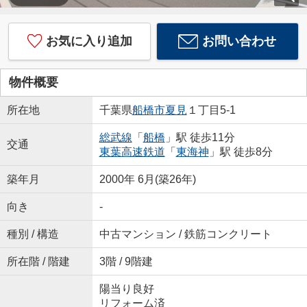
お気に入り追加
お問い合わせ
物件概要
所在地
千葉県
船橋市
夏見
１丁目5-1
総武線
「
船橋
」駅 徒歩11分
交通
東葉高速鉄道
「
東海神
」駅 徒歩8分
築年月
2000年 6月(築26年)
向き
-
種別 / 構造
中古マンション / 鉄筋コンクリート
所在階 / 階建
3階 / 9階建
陽当り良好
リフォーム済