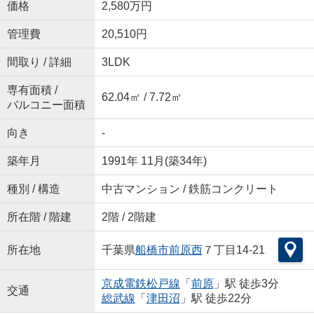
価格
2,580万円
管理費
20,510円
間取り / 詳細
3LDK
専有面積 /
62.04㎡ / 7.72㎡
バルコニー面積
向き
-
築年月
1991年 11月(築34年)
種別 / 構造
中古マンション / 鉄筋コンクリート
所在階 / 階建
2階 / 2階建
所在地
千葉県
船橋市
前原西
７丁目14-21
京成電鉄松戸線
「
前原
」駅 徒歩3分
交通
総武線
「
津田沼
」駅 徒歩22分