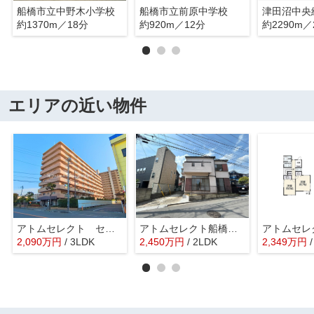
船橋市立中野木小学校
船橋市立前原中学校
津田沼中央
約1370m／18分
約920m／12分
約2290m／
エリアの近い物件
アトムセレクト セレナハイム津田沼アブリール5階
アトムセレクト船橋市旭町1丁目 中古戸建て
2,090
万
円
/ 3LDK
2,450
万
円
/ 2LDK
2,349
万
円