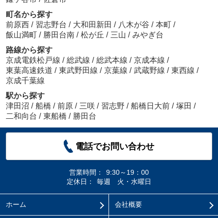
町名から探す
前原西
/
習志野台
/
大和田新田
/
八木が谷
/
本町
/
飯山満町
/
勝田台南
/
松が丘
/
三山
/
みやぎ台
路線から探す
京成電鉄松戸線
/
総武線
/
総武本線
/
京成本線
/
東葉高速鉄道
/
東武野田線
/
京葉線
/
武蔵野線
/
東西線
/
京成千葉線
駅から探す
津田沼
/
船橋
/
前原
/
三咲
/
習志野
/
船橋日大前
/
塚田
/
二和向台
/
東船橋
/
勝田台
電話でお問い合わせ
営業時間：
9:30～19：00
定休日：
毎週 火・水曜日
ホーム
会社概要