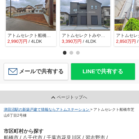
アトムセレクト船橋市大穴北2丁目260番A号棟
アトムセレクトみやぎ台2丁目１号棟
2,990
万
円
/ 4LDK
3,390
万
円
/ 4LDK
2,850
万
円
メールで共有する
LINEで共有する
ページトップへ
津田沼駅の新築戸建て情報ならアトムステーション
>
アトムセレクト船橋市芝
山6丁目2号棟
市区町村から探す
船橋市
/
八千代市
/
千葉市花見川区
/
習志野市
/