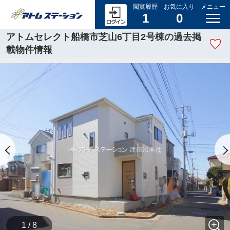
閲覧履歴
お気に入り
メニュー
1
0
アトムセレクト船橋市芝山6丁目2号棟の過去掲
載物件情報
1 / 8