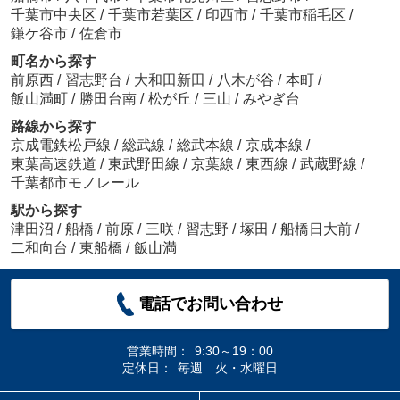
千葉市中央区
/
千葉市若葉区
/
印西市
/
千葉市稲毛区
/
鎌ケ谷市
/
佐倉市
町名から探す
前原西
/
習志野台
/
大和田新田
/
八木が谷
/
本町
/
飯山満町
/
勝田台南
/
松が丘
/
三山
/
みやぎ台
路線から探す
京成電鉄松戸線
/
総武線
/
総武本線
/
京成本線
/
東葉高速鉄道
/
東武野田線
/
京葉線
/
東西線
/
武蔵野線
/
千葉都市モノレール
駅から探す
津田沼
/
船橋
/
前原
/
三咲
/
習志野
/
塚田
/
船橋日大前
/
二和向台
/
東船橋
/
飯山満
電話でお問い合わせ
営業時間：
9:30～19：00
定休日：
毎週 火・水曜日