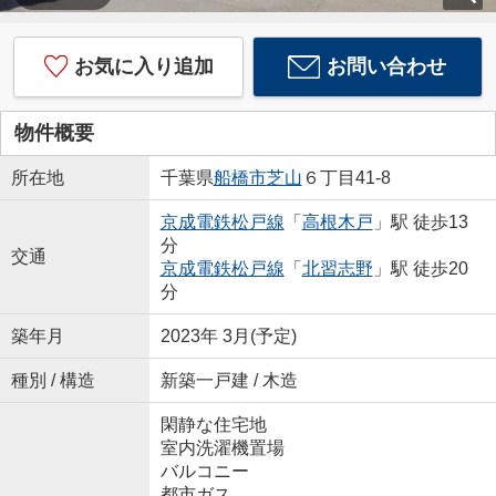
お気に入り追加
お問い合わせ
物件概要
所在地
千葉県
船橋市
芝山
６丁目41-8
京成電鉄松戸線
「
高根木戸
」駅 徒歩13
分
交通
京成電鉄松戸線
「
北習志野
」駅 徒歩20
分
築年月
2023年 3月(予定)
種別 / 構造
新築一戸建 / 木造
閑静な住宅地
室内洗濯機置場
バルコニー
都市ガス