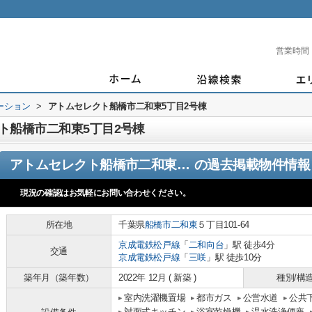
営業時間
ーション
>
アトムセレクト船橋市二和東5丁目2号棟
ト船橋市二和東5丁目2号棟
アトムセレクト船橋市二和東5丁目2号棟
の過去掲載物件情報
現況の確認はお気軽にお問い合わせください。
所在地
千葉県
船橋市
二和東
５丁目101-64
京成電鉄松戸線
「
二和向台
」駅 徒歩4分
交通
京成電鉄松戸線
「
三咲
」駅 徒歩10分
築年月（築年数）
2022年 12月 ( 新築 )
種別/構
室内洗濯機置場
都市ガス
公営水道
公共
対面式キッチン
浴室乾燥機
温水洗浄便座