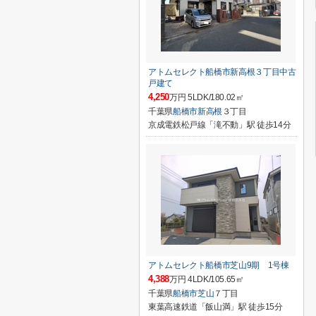
アトムセレクト船橋市新高根３丁目中古
戸建て
4,250
万円 5LDK/180.02㎡
千葉県
船橋市
新高根
３丁目
京成電鉄松戸線「滝不動」駅 徒歩14分
アトムセレクト船橋市芝山9期 1号棟
4,388
万円 4LDK/105.65㎡
千葉県
船橋市
芝山
７丁目
東葉高速鉄道「飯山満」駅 徒歩15分