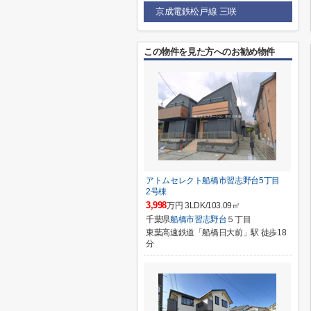
京成電鉄松戸線 三咲
この物件を見た方へのお勧め物件
アトムセレクト船橋市習志野台5丁目
2号棟
3,998
万円 3LDK/103.09㎡
千葉県
船橋市
習志野台
５丁目
東葉高速鉄道「船橋日大前」駅 徒歩18
分