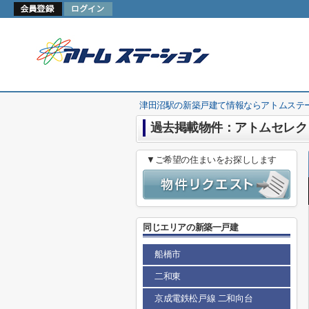
津田沼駅の新築戸建て情報ならアトムステ
過去掲載物件：アトムセレク
▼ご希望の住まいをお探しします
同じエリアの新築一戸建
船橋市
二和東
京成電鉄松戸線 二和向台