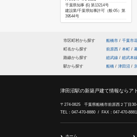
千葉県知事 (6) 第13214号
建設業/千葉県知事許可（般-05）第
39544号
市区町村から探す
船橋市
/
千葉市
町名から探す
前原西
/
本町
/
路線から探す
総武線
/
総武本
駅から探す
船橋
/
津田沼
/
津田沼駅の新築戸建て情報ならア
〒274-0825 千葉県船橋市前原西２丁目3
TEL：047-470-8880 / FAX：047-470-8881
ホーム