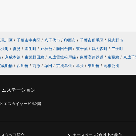
花見川区
/
千葉市中央区
/
八千代市
/
印西市
/
千葉市稲毛区
/
習志野市
幕張町
/
夏見
/
園生町
/
戸神台
/
勝田台南
/
東千葉
/
鵜の森町
/
二子町
線
/
京成本線
/
東武野田線
/
京成電鉄松戸線
/
東葉高速鉄道
/
京葉線
/
京成千
京成船橋
/
西船橋
/
前原
/
塚田
/
京成幕張
/
幕張
/
東船橋
/
高根公団
トムステーション
0-8 エスカイヤービル2階
スタッフ紹介
カースペース2台以上の物件