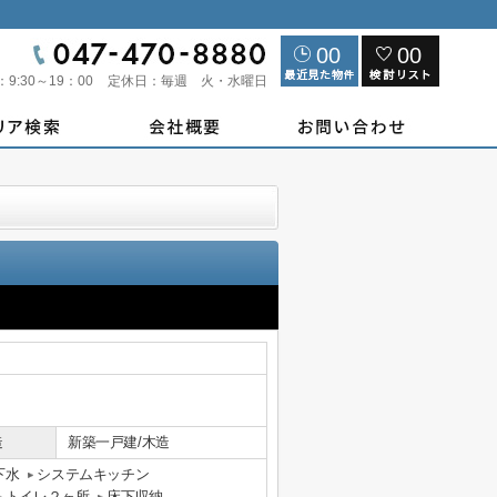
00
00
：
9:30～19：00
定休日：
毎週 火・水曜日
造
新築一戸建/木造
下水
システムキッチン
トイレ２ヶ所
床下収納