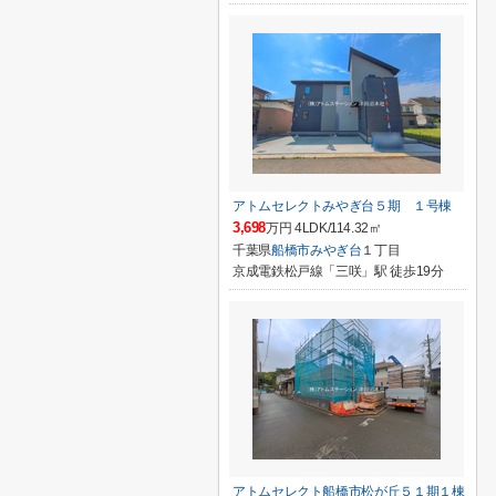
アトムセレクトみやぎ台５期 １号棟
3,698
万円 4LDK/114.32㎡
千葉県
船橋市
みやぎ台
１丁目
京成電鉄松戸線「三咲」駅 徒歩19分
アトムセレクト船橋市松が丘５１期１棟