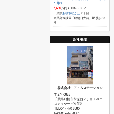
１号棟
3,690
万円 4LDK/99.36㎡
千葉県
船橋市
松が丘
２丁目
東葉高速鉄道「船橋日大前」駅 徒歩33
分
株式会社 アトムステーション
〒274-0825
千葉県船橋市前原西２丁目30-8 エ
スカイヤービル2階
TEL/047-470-8880
FAX/047-470-8881