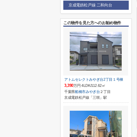
京成電鉄松戸線 二和向台
この物件を見た方へのお勧め物件
アトムセレクトみやぎ台2丁目１号棟
3,390
万円 4LDK/112.62㎡
千葉県
船橋市
みやぎ台
２丁目
京成電鉄松戸線「三咲」駅