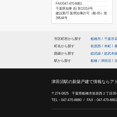
FAX/047-470-8881
千葉県知事 (6) 第13214号
建設業/千葉県知事許可（般-05）第
39544号
市区町村から探す
船橋市
/
千葉市
町名から探す
前原西
/
本町
/
路線から探す
総武線
/
総武本
駅から探す
船橋
/
津田沼
/
津田沼駅の新築戸建て情報ならア
〒274-0825 千葉県船橋市前原西２丁目3
TEL：047-470-8880 / FAX：047-470-8881