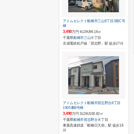
アトムセレクト船橋市三山6丁目3期C号
棟
3,490
万円 4LDK/96.16㎡
千葉県
船橋市
三山
６丁目
京成電鉄松戸線「習志野」駅 徒歩27分
アトムセレクト船橋市習志野台8丁目
1905番B号棟
3,490
万円 3LDK/100.82㎡
千葉県
船橋市
習志野台
８丁目
東葉高速鉄道「船橋日大前」駅 徒歩18
分