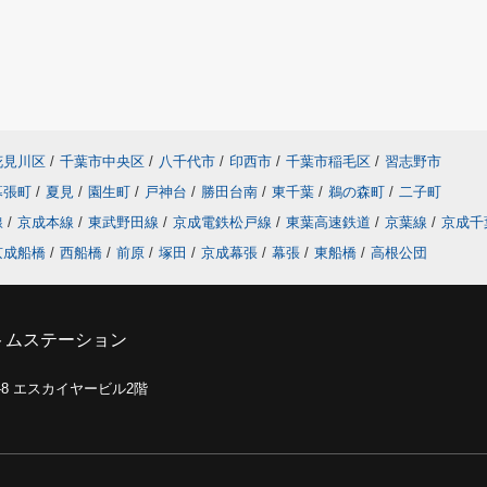
花見川区
/
千葉市中央区
/
八千代市
/
印西市
/
千葉市稲毛区
/
習志野市
幕張町
/
夏見
/
園生町
/
戸神台
/
勝田台南
/
東千葉
/
鵜の森町
/
二子町
線
/
京成本線
/
東武野田線
/
京成電鉄松戸線
/
東葉高速鉄道
/
京葉線
/
京成千
京成船橋
/
西船橋
/
前原
/
塚田
/
京成幕張
/
幕張
/
東船橋
/
高根公団
トムステーション
0-8 エスカイヤービル2階