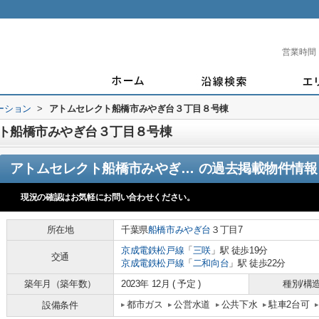
営業時間
ーション
>
アトムセレクト船橋市みやぎ台３丁目８号棟
ト船橋市みやぎ台３丁目８号棟
アトムセレクト船橋市みやぎ台３丁目８号棟
の過去掲載物件情報
現況の確認はお気軽にお問い合わせください。
所在地
千葉県
船橋市
みやぎ台
３丁目7
京成電鉄松戸線
「
三咲
」駅 徒歩19分
交通
京成電鉄松戸線
「
二和向台
」駅 徒歩22分
築年月（築年数）
2023年 12月 ( 予定 )
種別/構
都市ガス
公営水道
公共下水
駐車2台可
設備条件