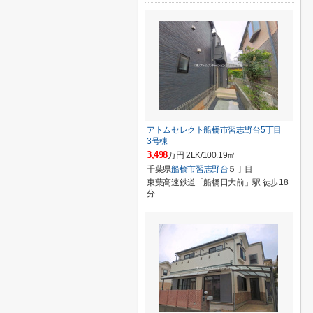
アトムセレクト船橋市習志野台5丁目
3号棟
3,498
万円 2LK/100.19㎡
千葉県
船橋市
習志野台
５丁目
東葉高速鉄道「船橋日大前」駅 徒歩18
分