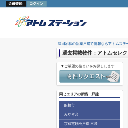
津田沼駅の新築戸建て情報ならアトムステ
過去掲載物件：アトムセレク
▼ご希望の住まいをお探しします
同じエリアの新築一戸建
船橋市
みやぎ台
京成電鉄松戸線 三咲