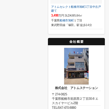
アトムセレクト船橋市旭町1丁目中古戸
建て
3,499
万円 3LDK/95.84㎡
千葉県
船橋市
旭町
１丁目
東武野田線「塚田」駅 徒歩14分
株式会社 アトムステーション
〒274-0825
千葉県船橋市前原西２丁目30-8 エ
スカイヤービル2階
TEL/047-470-8880