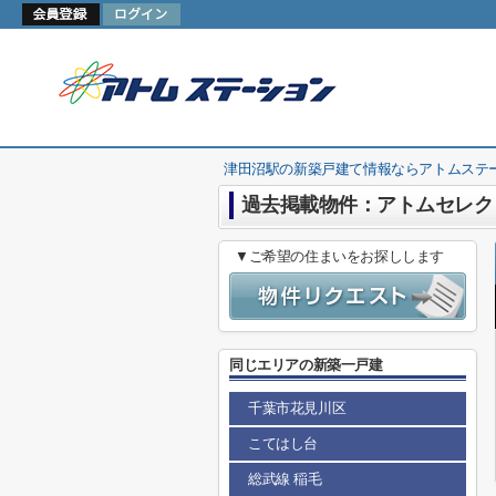
津田沼駅の新築戸建て情報ならアトムステ
過去掲載物件：アトムセレク
▼ご希望の住まいをお探しします
同じエリアの新築一戸建
千葉市花見川区
こてはし台
総武線 稲毛