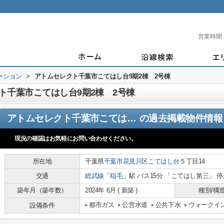
営業時間
ーション
>
アトムセレクト千葉市こてはし台9期2棟 2号棟
ト千葉市こてはし台9期2棟 2号棟
アトムセレクト千葉市こてはし台9期2棟 2号棟
の過去掲載物件情報
現況の確認はお気軽にお問い合わせください。
所在地
千葉県
千葉市花見川区
こてはし台
５丁目14
交通
総武線
「
稲毛
」駅 バス15分 「こてはし第三」 停
築年月（築年数）
2024年 6月 ( 新築 )
種別/構
都市ガス
公営水道
公共下水
ウォークイ
設備条件