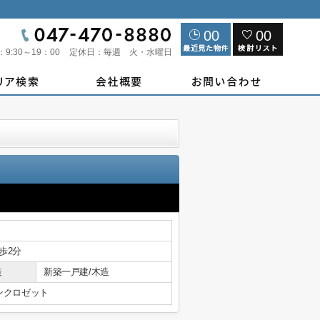
00
00
：
9:30～19：00
定休日：
毎週 火・水曜日
歩2分
造
新築一戸建/木造
ンクロゼット