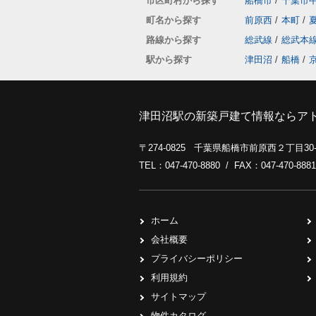
市区町村から探す
船橋市
/
千葉市
町名から探す
前原西
/
本町
/
路線から探す
総武線
/
総武本
駅から探す
津田沼
/
船橋
/
津田沼駅の新築戸建て情報ならア
〒274-0825 千葉県船橋市前原西２丁目3
TEL：047-470-8880 / FAX：047-470-8881
ホーム
会社概要
プライバシーポリシー
利用規約
サイトマップ
物件カタログ