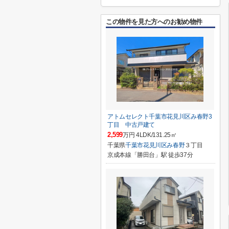
この物件を見た方へのお勧め物件
アトムセレクト千葉市花見川区み春野3
丁目 中古戸建て
2,599
万円 4LDK/131.25㎡
千葉県
千葉市花見川区
み春野
３丁目
京成本線「勝田台」駅 徒歩37分