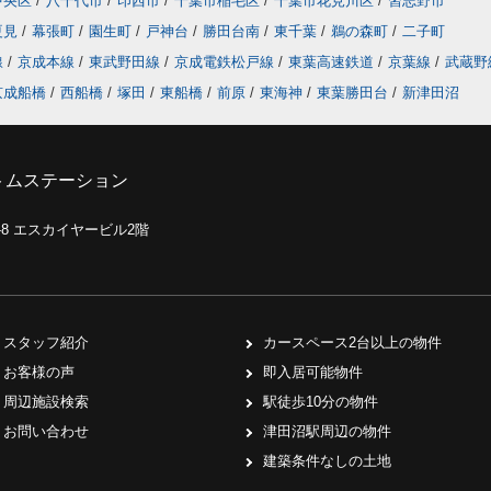
中央区
/
八千代市
/
印西市
/
千葉市稲毛区
/
千葉市花見川区
/
習志野市
夏見
/
幕張町
/
園生町
/
戸神台
/
勝田台南
/
東千葉
/
鵜の森町
/
二子町
線
/
京成本線
/
東武野田線
/
京成電鉄松戸線
/
東葉高速鉄道
/
京葉線
/
武蔵野
京成船橋
/
西船橋
/
塚田
/
東船橋
/
前原
/
東海神
/
東葉勝田台
/
新津田沼
トムステーション
0-8 エスカイヤービル2階
スタッフ紹介
カースペース2台以上の物件
お客様の声
即入居可能物件
周辺施設検索
駅徒歩10分の物件
お問い合わせ
津田沼駅周辺の物件
建築条件なしの土地