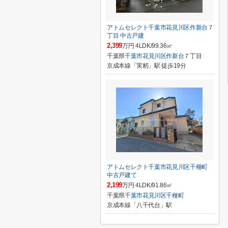
アトムセレクト千葉市花見川区作新台７
丁目 中古戸建
2,399
万円 4LDK/99.36㎡
千葉県
千葉市花見川区
作新台
７丁目
京成本線「実籾」駅 徒歩19分
アトムセレクト千葉市花見川区千種町
中古戸建て
2,199
万円 4LDK/91.86㎡
千葉県
千葉市花見川区
千種町
京成本線「八千代台」駅