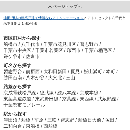
ページトップへ
津田沼駅の新築戸建て情報ならアトムステーション
>
アトムセレクト八千代市
米本８期１１棟5号棟
市区町村から探す
船橋市
/
八千代市
/
千葉市花見川区
/
習志野市
/
千葉市中央区
/
千葉市若葉区
/
印西市
/
千葉市稲毛区
/
鎌ケ谷市
/
佐倉市
町名から探す
習志野台
/
前原西
/
大和田新田
/
夏見
/
飯山満町
/
本町
/
勝田台南
/
八木が谷
/
大穴北
/
三山
路線から探す
京成電鉄松戸線
/
総武線
/
総武本線
/
京成本線
/
東葉高速鉄道
/
東武野田線
/
京葉線
/
東西線
/
武蔵野線
/
千葉都市モノレール
駅から探す
津田沼
/
船橋
/
前原
/
三咲
/
習志野
/
船橋日大前
/
塚田
/
二和向台
/
東船橋
/
西船橋