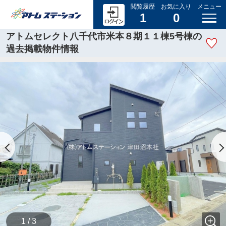
閲覧履歴
お気に入り
メニュー
1
0
アトムセレクト八千代市米本８期１１棟5号棟の
過去掲載物件情報
1 / 3