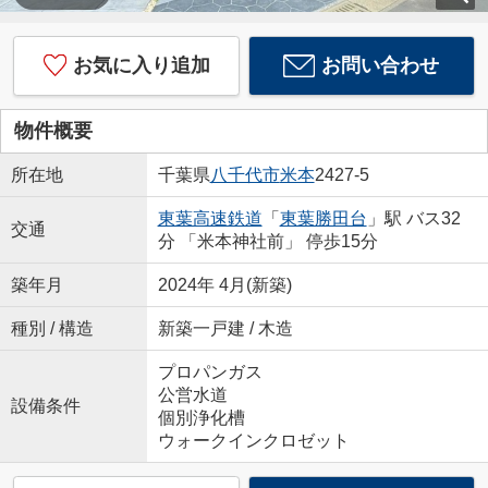
お気に入り追加
お問い合わせ
物件概要
所在地
千葉県
八千代市
米本
2427-5
東葉高速鉄道
「
東葉勝田台
」駅 バス32
交通
分 「米本神社前」 停歩15分
築年月
2024年 4月(新築)
種別 / 構造
新築一戸建 / 木造
プロパンガス
公営水道
設備条件
個別浄化槽
ウォークインクロゼット