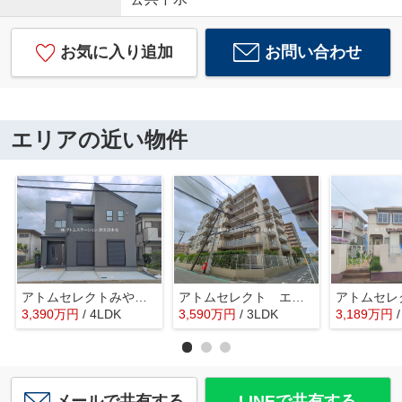
お気に入り追加
お問い合わせ
エリアの近い物件
アトムセレクトみやぎ台2丁目１号棟
アトムセレクト エステ・スクエア船橋7階
3,390
万
円
/ 4LDK
3,590
万
円
/ 3LDK
3,189
万
円
メールで共有する
LINEで共有する