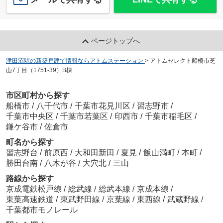
ページトップへ
津田沼駅の新築戸建て情報ならアトムステーション
>
アトムセレクト船橋市芝
山7丁目（1751-39）B棟
市区町村から探す
船橋市
/
八千代市
/
千葉市花見川区
/
習志野市
/
千葉市中央区
/
千葉市若葉区
/
印西市
/
千葉市稲毛区
/
鎌ケ谷市
/
佐倉市
町名から探す
習志野台
/
前原西
/
大和田新田
/
夏見
/
飯山満町
/
本町
/
勝田台南
/
八木が谷
/
大穴北
/
三山
路線から探す
京成電鉄松戸線
/
総武線
/
総武本線
/
京成本線
/
東葉高速鉄道
/
東武野田線
/
京葉線
/
東西線
/
武蔵野線
/
千葉都市モノレール