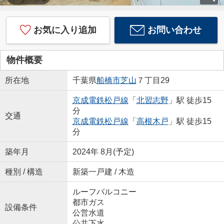
お気に入り追加
お問い合わせ
物件概要
所在地
千葉県
船橋市
芝山
７丁目29
京成電鉄松戸線
「
北習志野
」駅 徒歩15
分
交通
京成電鉄松戸線
「
高根木戸
」駅 徒歩15
分
築年月
2024年 8月(予定)
種別 / 構造
新築一戸建 / 木造
ルーフバルコニー
都市ガス
設備条件
公営水道
公共下水