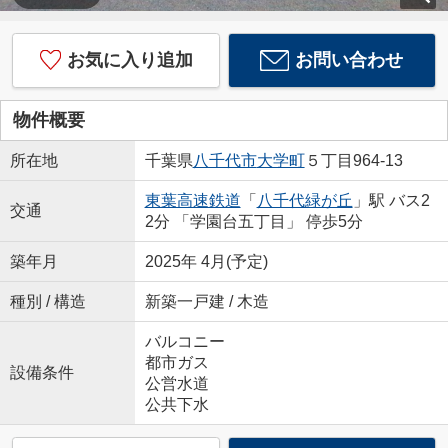
お気に入り追加
お問い合わせ
物件概要
所在地
千葉県
八千代市
大学町
５丁目964-13
東葉高速鉄道
「
八千代緑が丘
」駅 バス2
交通
2分 「学園台五丁目」 停歩5分
築年月
2025年 4月(予定)
種別 / 構造
新築一戸建 / 木造
バルコニー
都市ガス
設備条件
公営水道
公共下水