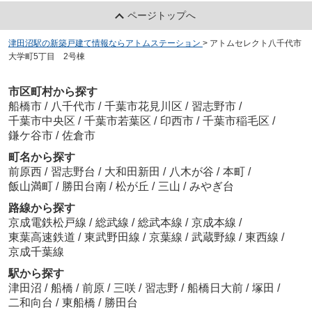
ページトップへ
津田沼駅の新築戸建て情報ならアトムステーション
>
アトムセレクト八千代市
大学町5丁目 2号棟
市区町村から探す
船橋市
/
八千代市
/
千葉市花見川区
/
習志野市
/
千葉市中央区
/
千葉市若葉区
/
印西市
/
千葉市稲毛区
/
鎌ケ谷市
/
佐倉市
町名から探す
前原西
/
習志野台
/
大和田新田
/
八木が谷
/
本町
/
飯山満町
/
勝田台南
/
松が丘
/
三山
/
みやぎ台
路線から探す
京成電鉄松戸線
/
総武線
/
総武本線
/
京成本線
/
東葉高速鉄道
/
東武野田線
/
京葉線
/
武蔵野線
/
東西線
/
京成千葉線
駅から探す
津田沼
/
船橋
/
前原
/
三咲
/
習志野
/
船橋日大前
/
塚田
/
二和向台
/
東船橋
/
勝田台