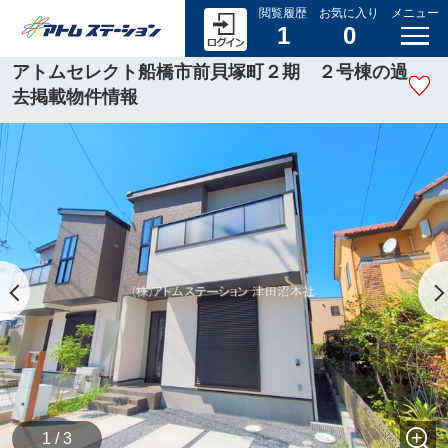
閲覧履歴
お気に入り
メニュー
1
0
アトムセレクト船橋市前貝塚町２期 ２号棟の過
去掲載物件情報
1 / 3