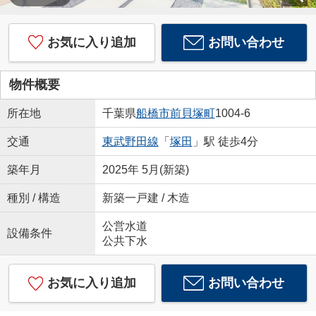
お気に入り追加
お問い合わせ
物件概要
所在地
千葉県
船橋市
前貝塚町
1004-6
交通
東武野田線
「
塚田
」駅 徒歩4分
築年月
2025年 5月(新築)
種別 / 構造
新築一戸建 / 木造
公営水道
設備条件
公共下水
お気に入り追加
お問い合わせ