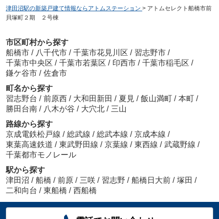
津田沼駅の新築戸建て情報ならアトムステーション
>
アトムセレクト船橋市前
貝塚町２期 ２号棟
市区町村から探す
船橋市
/
八千代市
/
千葉市花見川区
/
習志野市
/
千葉市中央区
/
千葉市若葉区
/
印西市
/
千葉市稲毛区
/
鎌ケ谷市
/
佐倉市
町名から探す
習志野台
/
前原西
/
大和田新田
/
夏見
/
飯山満町
/
本町
/
勝田台南
/
八木が谷
/
大穴北
/
三山
路線から探す
京成電鉄松戸線
/
総武線
/
総武本線
/
京成本線
/
東葉高速鉄道
/
東武野田線
/
京葉線
/
東西線
/
武蔵野線
/
千葉都市モノレール
駅から探す
津田沼
/
船橋
/
前原
/
三咲
/
習志野
/
船橋日大前
/
塚田
/
二和向台
/
東船橋
/
西船橋