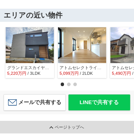
エリアの近い物件
グランドエスカイヤー二宮１丁目 ３号地
アトムセレクトライオンズマンション船橋本町通り 9階
5,220
万
円
/ 3LDK
5,099
万
円
/ 2LDK
5,490
万
円
メールで共有する
LINEで共有する
ページトップへ