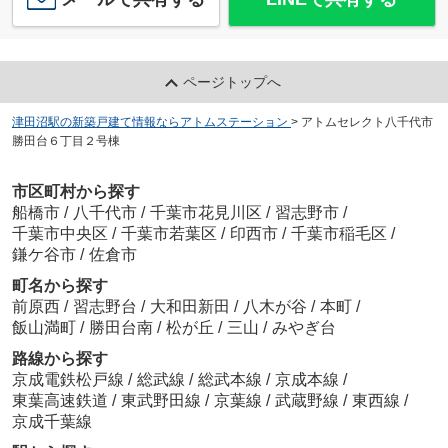
ページトップへ
津田沼駅の新築戸建て情報ならアトムステーション
>
アトムセレクト八千代市
勝田台６丁目２号棟
市区町村から探す
船橋市
/
八千代市
/
千葉市花見川区
/
習志野市
/
千葉市中央区
/
千葉市若葉区
/
印西市
/
千葉市稲毛区
/
鎌ケ谷市
/
佐倉市
町名から探す
前原西
/
習志野台
/
大和田新田
/
八木が谷
/
本町
/
飯山満町
/
勝田台南
/
松が丘
/
三山
/
みやぎ台
路線から探す
京成電鉄松戸線
/
総武線
/
総武本線
/
京成本線
/
東葉高速鉄道
/
東武野田線
/
京葉線
/
武蔵野線
/
東西線
/
京成千葉線