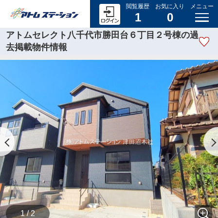
閲覧履歴
お気に入り
メニュー
1
0
アトムセレクト八千代市勝田台６丁目２号棟の過
去掲載物件情報
1 / 2