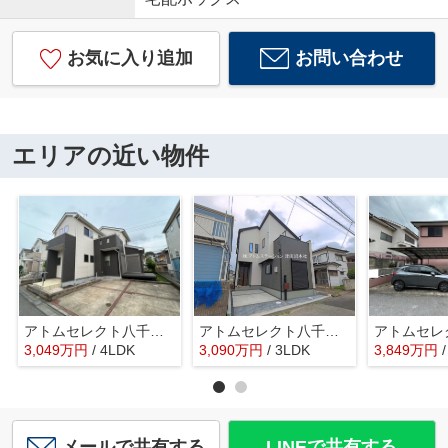
お気に入り追加
お問い合わせ
エリアの近い物件
アトムセレクト八千代市勝田台6丁目 中古戸建て
アトムセレクト八千代市大和田新田２６期１棟 １号棟
3,049
万
円
/ 4LDK
3,090
万
円
/ 3LDK
3,849
万
円
メールで共有する
LINEで共有する