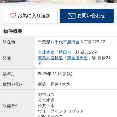
お気に入り追加
お問い合わせ
物件概要
所在地
千葉県
八千代市
勝田台
６丁目223-12
京成本線
「
勝田台
」駅 徒歩22分
交通
東葉高速鉄道
「
東葉勝田台
」駅 徒歩24
分
築年月
2025年 11月(新築)
種別 / 構造
新築一戸建 / 木造
都市ガス
公営水道
設備条件
公共下水
ウォークインクロゼット
宅配ボックス