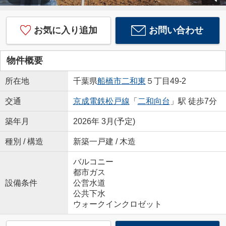
お気に入り追加
お問い合わせ
物件概要
所在地
千葉県
船橋市
二和東
５丁目49-2
交通
京成電鉄松戸線
「
二和向台
」駅 徒歩7分
築年月
2026年 3月(予定)
種別 / 構造
新築一戸建 / 木造
バルコニー
都市ガス
設備条件
公営水道
公共下水
ウォークインクロゼット