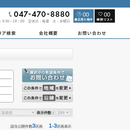
00
00
：
9:30～19：00
定休日：
毎週 火・水曜日
表示件数：
3
1-3
該当公開件数
区画
区画表示