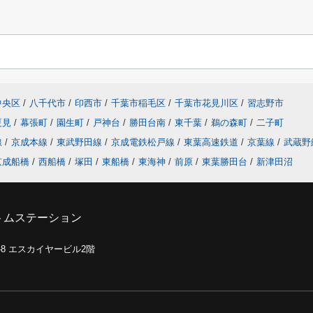
中央区
/
八千代市
/
印西市
/
千葉市稲毛区
/
千葉市花見川区
/
習志野市
夏見
/
幕張町
/
園生町
/
戸神台
/
勝田台南
/
東千葉
/
鵜の森町
/
二子町
線
/
京成本線
/
東武野田線
/
京成電鉄松戸線
/
東葉高速鉄道
/
京葉線
/
武蔵野
京成船橋
/
西船橋
/
塚田
/
東船橋
/
東海神
/
前原
/
東葉勝田台
/
新津田沼
トムステーション
0-8 エスカイヤービル2階