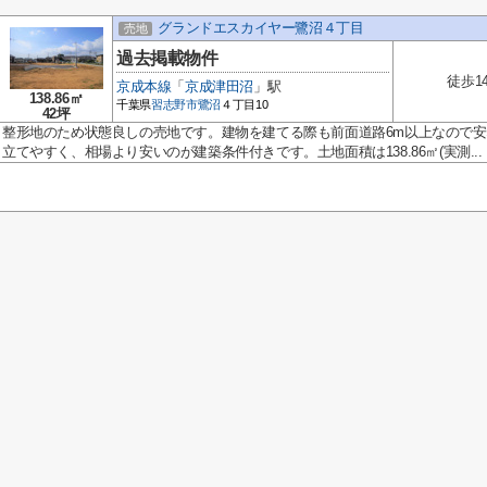
グランドエスカイヤー鷺沼４丁目
売地
過去掲載物件
徒歩1
京成本線
「
京成津田沼
」駅
138.86㎡
千葉県
習志野市
鷺沼
４丁目10
42坪
整形地のため状態良しの売地です。建物を建てる際も前面道路6m以上なので
立てやすく、相場より安いのが建築条件付きです。土地面積は138.86㎡(実測...