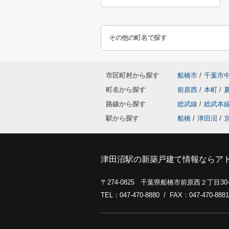
その他の町名で探す
市区町村から探す
船橋市
/
千葉市
町名から探す
前原西
/
本町
/
路線から探す
総武線
/
総武本
駅から探す
船橋
/
津田沼
/
津田沼駅の新築戸建て情報ならア
〒274-0825 千葉県船橋市前原西２丁目3
TEL：047-470-8880 / FAX：047-470-8881