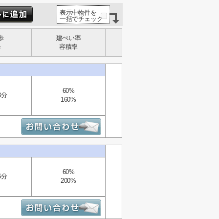
表示中物件を
一括でチェック
歩
建ぺい率
歩
容積率
60%
8分
160%
60%
6分
200%