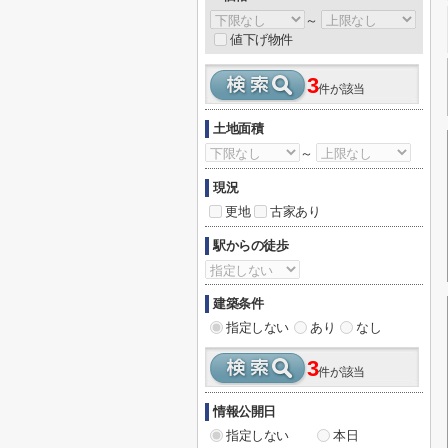
～
値下げ物件
3
件が該当
土地面積
～
現況
更地
古家あり
駅からの徒歩
建築条件
指定しない
あり
なし
3
件が該当
情報公開日
指定しない
本日