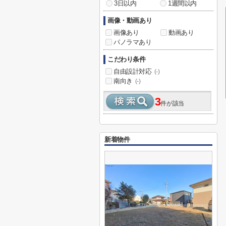
3日以内
1週間以内
画像・動画あり
画像あり
動画あり
パノラマあり
こだわり条件
自由設計対応
(-)
南向き
(-)
3
件が該当
新着物件