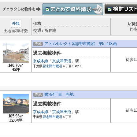
外観
価格
駅徒
停
交通 / 所在地
土地面積/坪数
アトムセレクト習志野市鷺沼 第5-４区画
売地
過去掲載物件
徒歩1
京成本線
「
京成津田沼
」駅
148.78㎡
千葉県
習志野市
鷺沼
４丁目1582-1
45坪
鷺沼4丁目 売地
売地
過去掲載物件
徒歩1
京成本線
「
京成津田沼
」駅
105.93㎡
千葉県
習志野市
鷺沼
４丁目
32.04坪