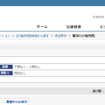
営業時間
ーション
>
(土地(売買))地域から探す
>
習志野市
>
鷺沼の土地(売買)
面積
下限なし～上限なし
間取り
指定なし
並び順：
募集中のみ表示