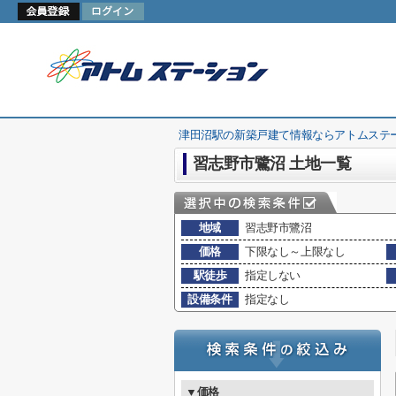
津田沼駅の新築戸建て情報ならアトムステ
習志野市鷺沼 土地一覧
地域
習志野市鷺沼
価格
下限なし～上限なし
駅徒歩
指定しない
設備条件
指定なし
▼価格