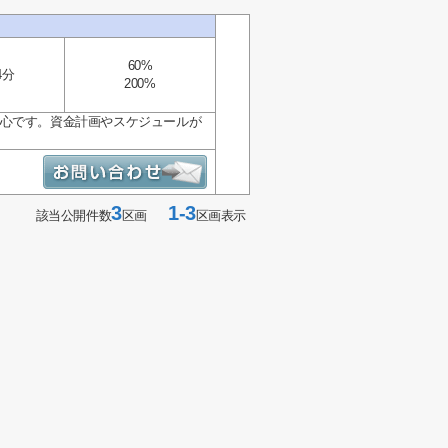
60%
4分
200%
安心です。資金計画やスケジュールが
3
1-3
該当公開件数
区画
区画表示