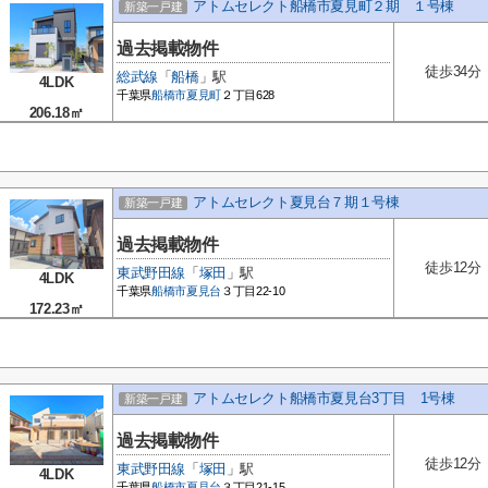
アトムセレクト船橋市夏見町２期 １号棟
新築一戸建
過去掲載物件
徒歩34分
総武線
「
船橋
」駅
4LDK
千葉県
船橋市
夏見町
２丁目628
206.18㎡
アトムセレクト夏見台７期１号棟
新築一戸建
過去掲載物件
徒歩12分
東武野田線
「
塚田
」駅
4LDK
千葉県
船橋市
夏見台
３丁目22-10
172.23㎡
アトムセレクト船橋市夏見台3丁目 1号棟
新築一戸建
過去掲載物件
徒歩12分
東武野田線
「
塚田
」駅
4LDK
千葉県
船橋市
夏見台
３丁目21-15