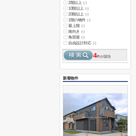
2階以上
(-)
10階以上
(-)
20階以上
(-)
1階の物件
(-)
最上階
(-)
南向き
(-)
角部屋
(-)
自由設計対応
(-)
4
件が該当
新着物件