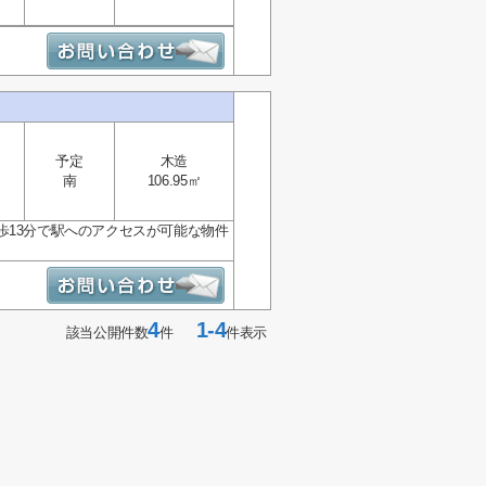
予定
木造
南
106.95㎡
歩13分で駅へのアクセスが可能な物件
4
1-4
該当公開件数
件
件表示