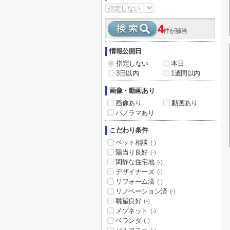
4
件が該当
情報公開日
指定しない
本日
3日以内
1週間以内
画像・動画あり
画像あり
動画あり
パノラマあり
こだわり条件
ペット相談
(-)
陽当り良好
(-)
閑静な住宅地
(-)
デザイナーズ
(-)
リフォーム済
(-)
リノベーション済
(-)
眺望良好
(-)
メゾネット
(-)
ベランダ
(-)