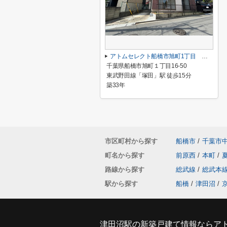
アトムセレクト船橋市旭町1丁目 中古戸建て
千葉県船橋市旭町１丁目16-50
東武野田線「塚田」駅 徒歩15分
築33年
市区町村から探す
船橋市
/
千葉市
町名から探す
前原西
/
本町
/
路線から探す
総武線
/
総武本
駅から探す
船橋
/
津田沼
/
津田沼駅の新築戸建て情報ならア