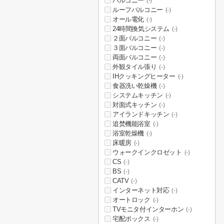
バルコニー
(-)
ルーフバルコニー
(-)
オール電化
(-)
24時間換気システム
(-)
２面バルコニー
(-)
３面バルコニー
(-)
両面バルコニー
(-)
外観タイル張り
(-)
IHクッキングヒーター
(-)
食器洗い乾燥機
(-)
システムキッチン
(-)
対面式キッチン
(-)
アイランドキッチン
(-)
追焚機能浴室
(-)
浴室乾燥機
(-)
床暖房
(-)
ウォークインクロゼット
(-)
CS
(-)
BS
(-)
CATV
(-)
インターネット対応
(-)
オートロック
(-)
TVモニタ付インターホン
(-)
宅配ボックス
(-)