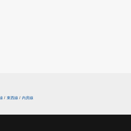
線
/
東西線
/
内房線