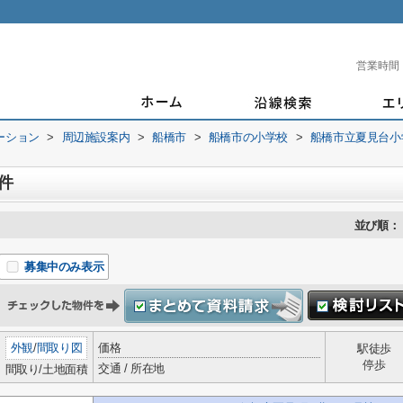
営業時間
ーション
>
周辺施設案内
>
船橋市
>
船橋市の小学校
>
船橋市立夏見台小
件
並び順：
募集中のみ表示
外観
/
間取り図
価格
駅徒歩
停歩
交通 / 所在地
間取り/土地面積