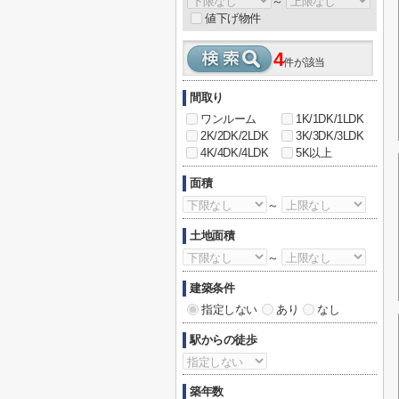
～
値下げ物件
4
件が該当
間取り
ワンルーム
1K/1DK/1LDK
2K/2DK/2LDK
3K/3DK/3LDK
4K/4DK/4LDK
5K以上
面積
～
土地面積
～
建築条件
指定しない
あり
なし
駅からの徒歩
築年数