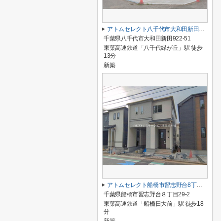
アトムセレクト八千代市大和田新田２期１号棟
千葉県八千代市大和田新田922-51
東葉高速鉄道「八千代緑が丘」駅 徒歩
13分
新築
アトムセレクト船橋市習志野台8丁目1905番B号棟
千葉県船橋市習志野台８丁目29-2
東葉高速鉄道「船橋日大前」駅 徒歩18
分