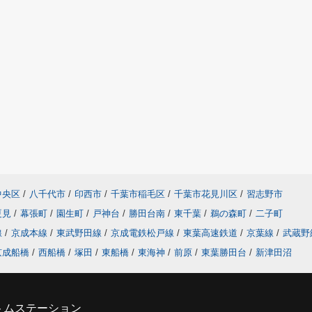
中央区
/
八千代市
/
印西市
/
千葉市稲毛区
/
千葉市花見川区
/
習志野市
夏見
/
幕張町
/
園生町
/
戸神台
/
勝田台南
/
東千葉
/
鵜の森町
/
二子町
線
/
京成本線
/
東武野田線
/
京成電鉄松戸線
/
東葉高速鉄道
/
京葉線
/
武蔵野
京成船橋
/
西船橋
/
塚田
/
東船橋
/
東海神
/
前原
/
東葉勝田台
/
新津田沼
トムステーション