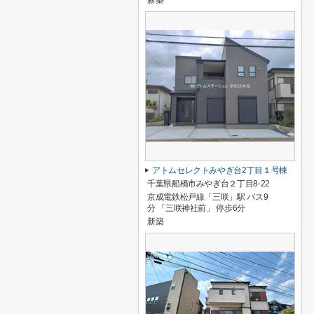
新築
アトムセレクトみやぎ台2丁目１号棟
千葉県船橋市みやぎ台２丁目8-22
京成電鉄松戸線「三咲」駅 バス9
分 「三咲神社前」 停歩6分
新築