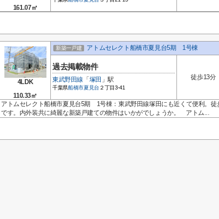
161.07㎡
アトムセレクト船橋市夏見台5期 1号棟
新築一戸建
過去掲載物件
徒歩13分
東武野田線
「
塚田
」駅
4LDK
千葉県
船橋市
夏見台
２丁目3-41
110.33㎡
アトムセレクト船橋市夏見台5期 1号棟：東武野田線塚田にも近くて便利。徒
です。内外装共に綺麗な新築戸建ての物件はいかがでしょうか。 アトム...