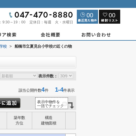
00
00
：
9:30～19：00
定休日：
毎週 火・水曜日
学校
>
船橋市立夏見台小学校の近くの物
表示件数：
4
1-4
該当公開件数
件
件表示
表示中物件を
一括でチェック
築年数
構造
方位
建物面積