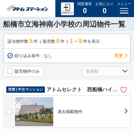
閲覧履歴
お気に入り
メニュー
0
0
船橋市立海神南小学校の周辺物件一覧
5
0
1～5
該当物件数
件
販売数
件
件を表示
変更
絞り込み条件：
なし
販売物件のみ
アトムセレクト 西船橋ハイツ5階
売買 | 中古マンション
過去掲載物件