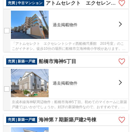
アトムセレクト エクセレントシティ西船橋弐番館 2階
売買 | 中古マンション
過去掲載物件
「アトムセレクト エクセレントシティ西船橋弐番館 203号室」のこ
こがイチオシ。徒歩10分の場所に船橋市立海神南小学校があります。多
くの方にご好評のエレベーター付き物件はこちら...
船橋市海神5丁目
売買 | 新築一戸建
過去掲載物件
京成本線海神駅周辺物件：船橋市海神5丁目。初めてのマイホームに新築
戸建てはいかがでしょうか。好評の新築物件なので、おすすめです。需
要の高い、駅近の物件となっており、徒歩7分...
海神第７期新築戸建2号棟
売買 | 新築一戸建