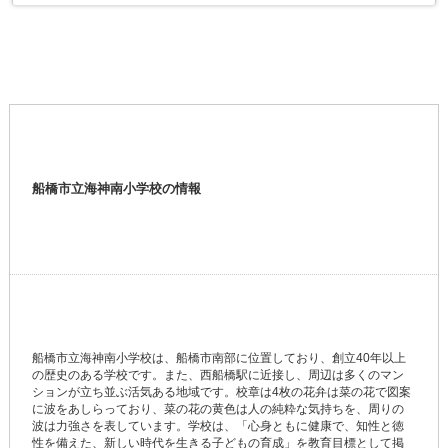
船橋市立海神南小学校の情報
船橋市立海神南小学校は、船橋市南部に位置しており、創立40年以上
の歴史のある学校です。また、西船橋駅に近接し、周辺は多くのマン
ションが立ち並ぶ活気ある地域です。校章は4枚の花弁は菜の花で図案
に波をあしらっており、菜の花の黄色は人の純粋な気持ちを、周りの
波は力強さを表しています。学校は、「心身ともに健康で、知性と徳
性を備えた、新しい時代を生きる子どもの育成」を教育目標として掲