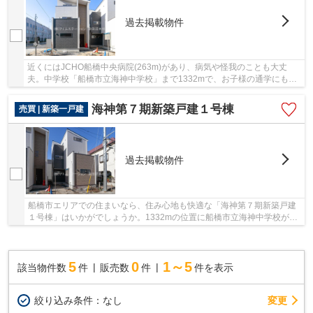
過去掲載物件
近くにはJCHO船橋中央病院(263m)があり、病気や怪我のことも大丈
夫。中学校「船橋市立海神中学校」まで1332mで、お子様の通学にも便
利な立地。住み替えなら憧れの新築物件にしてみませ...
海神第７期新築戸建１号棟
売買 | 新築一戸建
過去掲載物件
船橋市エリアでの住まいなら、住み心地も快適な「海神第７期新築戸建
１号棟」はいかがでしょうか。1332mの位置に船橋市立海神中学校があ
るのでお子様の通学にも便利です。駅まで徒歩13...
5
0
1～5
該当物件数
件
販売数
件
件を表示
変更
絞り込み条件：
なし