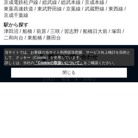
京成電鉄松戸線
/
総武線
/
総武本線
/
京成本線
/
東葉高速鉄道
/
東武野田線
/
京葉線
/
武蔵野線
/
東西線
/
京成千葉線
駅から探す
津田沼
/
船橋
/
前原
/
三咲
/
習志野
/
船橋日大前
/
塚田
/
二和向台
/
東船橋
/
勝田台
当サイトでは、お客様の当サイト利用状況把握、サービス向上検討を目的と
電話でお問い合わせ
して、クッキー（Cookie）を使用しています。
詳しくは、当社の
「Cookieの取扱いについて」
をご確認ください。
閉じる
営業時間：
9:30～19：00
定休日：
毎週 火・水曜日
ホーム
会社概要
お問い合わせ
物件リクエスト
プライバシーポリシー
利用規約
アクセスマップ
PCサイト
Copyright(c) 株式会社 アトムステーション All rights reserved.