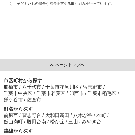
げ、子どもたちの健全な成長を支える取り組みを行っています。
ページトップへ
市区町村から探す
船橋市
/
八千代市
/
千葉市花見川区
/
習志野市
/
千葉市中央区
/
千葉市若葉区
/
印西市
/
千葉市稲毛区
/
鎌ケ谷市
/
佐倉市
町名から探す
前原西
/
習志野台
/
大和田新田
/
八木が谷
/
本町
/
飯山満町
/
勝田台南
/
松が丘
/
三山
/
みやぎ台
路線から探す