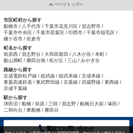
ページトップへ
市区町村から探す
船橋市
/
八千代市
/
千葉市花見川区
/
習志野市
/
千葉市中央区
/
千葉市若葉区
/
印西市
/
千葉市稲毛区
/
鎌ケ谷市
/
佐倉市
町名から探す
前原西
/
習志野台
/
大和田新田
/
八木が谷
/
本町
/
飯山満町
/
勝田台南
/
松が丘
/
三山
/
みやぎ台
路線から探す
京成電鉄松戸線
/
総武線
/
総武本線
/
京成本線
/
東葉高速鉄道
/
東武野田線
/
京葉線
/
武蔵野線
/
東西線
/
京成千葉線
駅から探す
津田沼
/
船橋
/
前原
/
三咲
/
習志野
/
船橋日大前
/
塚田
/
二和向台
/
東船橋
/
勝田台
電話でお問い合わせ