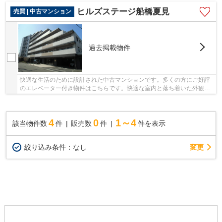
ヒルズステージ船橋夏見
売買 | 中古マンション
過去掲載物件
快適な生活のために設計された中古マンションです。多くの方にご好評
のエレベーター付き物件はこちらです。快適な室内と落ち着いた外観が
魅力の2009年8月築の物件。船橋市の総武線船橋...
4
0
1～4
該当物件数
件
販売数
件
件を表示
変更
絞り込み条件：
なし