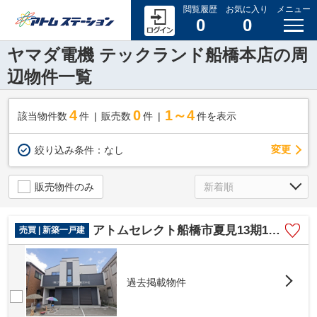
閲覧履歴
お気に入り
メニュー
0
0
ヤマダ電機 テックランド船橋本店の周
辺物件一覧
4
0
1～4
該当物件数
件
販売数
件
件を表示
変更
絞り込み条件：
なし
販売物件のみ
アトムセレクト船橋市夏見13期1号棟
売買 | 新築一戸建
過去掲載物件