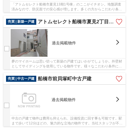
「アトムセレクト船橋市夏見13期1号棟」のここがイチオシ。地盤調査
済みなので、防災面での安心感が増します。多くの方からこだわり条件
でいただく新築戸建ての物件です。東武野田線新...
アトムセレクト船橋市夏見2丁目Ⅲ2号棟
売買 | 新築一戸建
過去掲載物件
夢のマイホームは思い切って新築の戸建てはいかがでしょうか。外壁材
としてサイディングを使用している物件です。様々なこだわり条件にお
応え出来るよう、当社は総武線船橋周辺にある...
船橋市前貝塚町中古戸建
売買 | 中古一戸建
過去掲載物件
中古の戸建て物件は費用も抑えられ、設備投資に回す事も可能です。駅
まで歩いて12分ほどの、魅力的な立地の物件です。当社スタッフが不動
産の購入をサポートさせていただきます。不動...