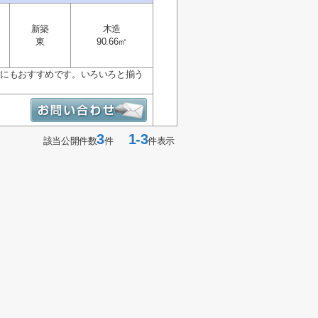
新築
木造
東
90.66㎡
方にもおすすめです。いろいろと揃う
3
1-3
該当公開件数
件
件表示