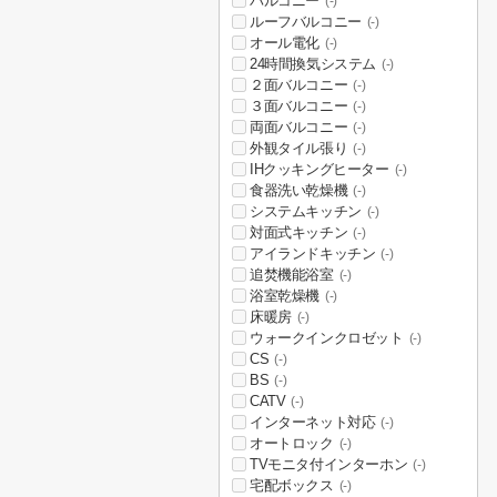
バルコニー
(-)
ルーフバルコニー
(-)
オール電化
(-)
24時間換気システム
(-)
２面バルコニー
(-)
３面バルコニー
(-)
両面バルコニー
(-)
外観タイル張り
(-)
IHクッキングヒーター
(-)
食器洗い乾燥機
(-)
システムキッチン
(-)
対面式キッチン
(-)
アイランドキッチン
(-)
追焚機能浴室
(-)
浴室乾燥機
(-)
床暖房
(-)
ウォークインクロゼット
(-)
CS
(-)
BS
(-)
CATV
(-)
インターネット対応
(-)
オートロック
(-)
TVモニタ付インターホン
(-)
宅配ボックス
(-)