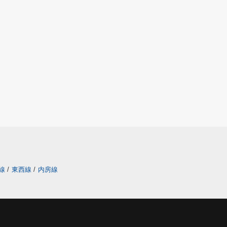
線
/
東西線
/
内房線