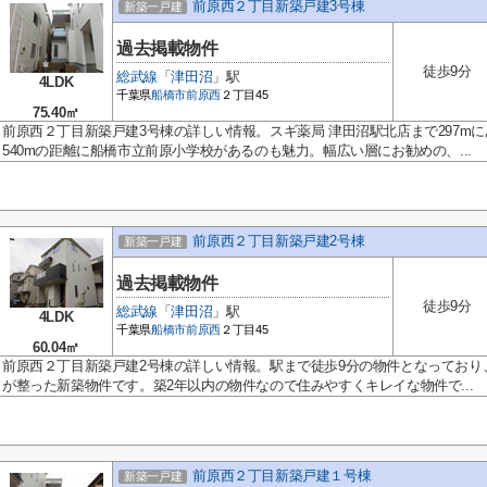
前原西２丁目新築戸建3号棟
新築一戸建
過去掲載物件
徒歩9分
総武線
「
津田沼
」駅
4LDK
千葉県
船橋市
前原西
２丁目45
75.40㎡
前原西２丁目新築戸建3号棟の詳しい情報。スギ薬局 津田沼駅北店まで297m
540mの距離に船橋市立前原小学校があるのも魅力。幅広い層にお勧めの、...
前原西２丁目新築戸建2号棟
新築一戸建
過去掲載物件
徒歩9分
総武線
「
津田沼
」駅
4LDK
千葉県
船橋市
前原西
２丁目45
60.04㎡
前原西２丁目新築戸建2号棟の詳しい情報。駅まで徒歩9分の物件となっており
が整った新築物件です。築2年以内の物件なので住みやすくキレイな物件で...
前原西２丁目新築戸建１号棟
新築一戸建