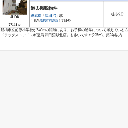
過去掲載物件
徒歩9分
総武線
「
津田沼
」駅
4LDK
千葉県
船橋市
前原西
２丁目45
75.41㎡
船橋市立前原小学校が540mの距離にあり、お子様の通学について考えている
ドラッグストア「スギ薬局 津田沼駅北店」も歩いてすぐ(297m)。築2年以内...