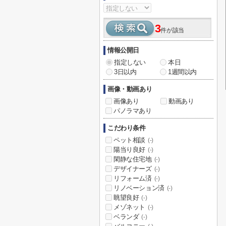
3
件が該当
情報公開日
指定しない
本日
3日以内
1週間以内
画像・動画あり
画像あり
動画あり
パノラマあり
こだわり条件
ペット相談
(-)
陽当り良好
(-)
閑静な住宅地
(-)
デザイナーズ
(-)
リフォーム済
(-)
リノベーション済
(-)
眺望良好
(-)
メゾネット
(-)
ベランダ
(-)