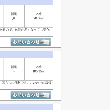
新築
木造
東
90.66㎡
にあるので、体調が悪くなっても安心。
新築
木造
-
106.35㎡
、暮らしに便利です。こだわりの設備