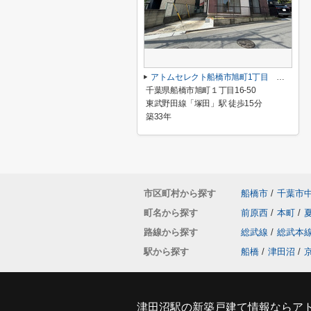
アトムセレクト船橋市旭町1丁目 中古戸建て
千葉県船橋市旭町１丁目16-50
東武野田線「塚田」駅 徒歩15分
築33年
市区町村から探す
船橋市
/
千葉市
町名から探す
前原西
/
本町
/
路線から探す
総武線
/
総武本
駅から探す
船橋
/
津田沼
/
津田沼駅の新築戸建て情報ならア