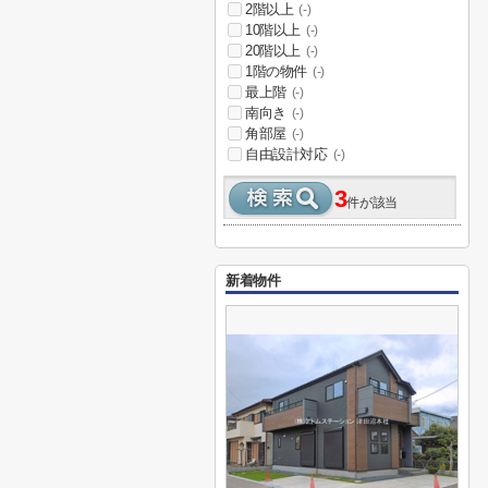
2階以上
(-)
10階以上
(-)
20階以上
(-)
1階の物件
(-)
最上階
(-)
南向き
(-)
角部屋
(-)
自由設計対応
(-)
3
件が該当
新着物件