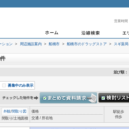
営業時間
ーション
>
周辺施設案内
>
船橋市
>
船橋市のドラッグストア
>
スギ薬局
物件
並び順：
募集中のみ表示
外観
/
間取り図
価格
駅徒歩
停歩
交通 / 所在地
間取り/土地面積