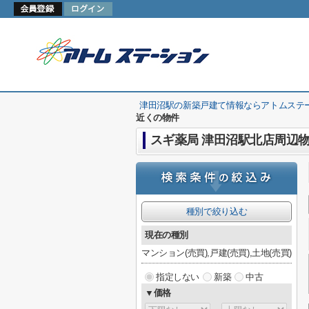
津田沼駅の新築戸建て情報ならアトムステ
近くの物件
スギ薬局 津田沼駅北店周辺
種別で絞り込む
現在の種別
マンション(売買),戸建(売買),土地(売買)
指定しない
新築
中古
▼価格