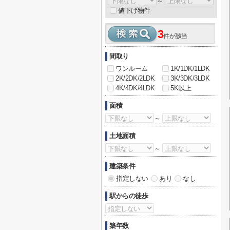
～
値下げ物件
3
件が該当
間取り
ワンルーム
1K/1DK/1LDK
2K/2DK/2LDK
3K/3DK/3LDK
4K/4DK/4LDK
5K以上
面積
～
土地面積
～
建築条件
指定しない
あり
なし
駅からの徒歩
築年数