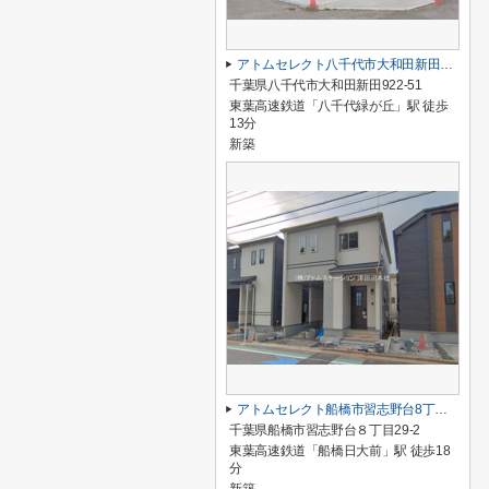
アトムセレクト八千代市大和田新田２期１号棟
千葉県八千代市大和田新田922-51
東葉高速鉄道「八千代緑が丘」駅 徒歩
13分
新築
アトムセレクト船橋市習志野台8丁目1905番B号棟
千葉県船橋市習志野台８丁目29-2
東葉高速鉄道「船橋日大前」駅 徒歩18
分