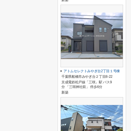
新築
アトムセレクトみやぎ台2丁目１号棟
千葉県船橋市みやぎ台２丁目8-22
京成電鉄松戸線「三咲」駅 バス9
分 「三咲神社前」 停歩6分
新築