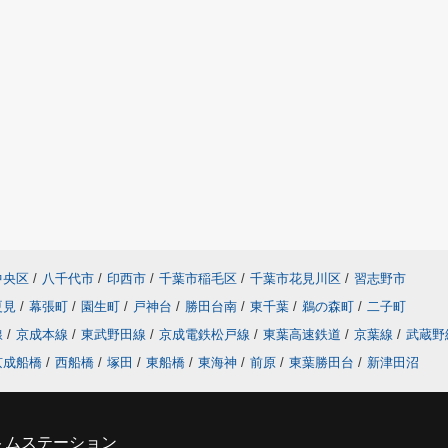
中央区
/
八千代市
/
印西市
/
千葉市稲毛区
/
千葉市花見川区
/
習志野市
夏見
/
幕張町
/
園生町
/
戸神台
/
勝田台南
/
東千葉
/
鵜の森町
/
二子町
線
/
京成本線
/
東武野田線
/
京成電鉄松戸線
/
東葉高速鉄道
/
京葉線
/
武蔵野
京成船橋
/
西船橋
/
塚田
/
東船橋
/
東海神
/
前原
/
東葉勝田台
/
新津田沼
トムステーション