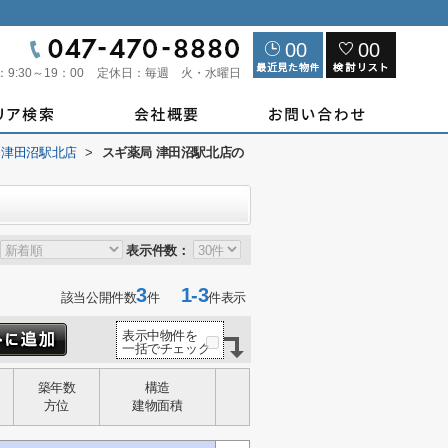
00
00
：
9:30～19：00
定休日：
毎週 火・水曜日
 津田沼駅北店
>
スギ薬局 津田沼駅北店の
表示件数：
3
1-3
該当公開件数
件
件表示
表示中物件を
一括でチェック
築年数
構造
方位
建物面積