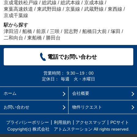
京成電鉄松戸線
/
総武線
/
総武本線
/
京成本線
/
東葉高速鉄道
/
東武野田線
/
京葉線
/
武蔵野線
/
東西線
/
京成千葉線
駅から探す
津田沼
/
船橋
/
前原
/
三咲
/
習志野
/
船橋日大前
/
塚田
/
二和向台
/
東船橋
/
勝田台
電話でお問い合わせ
営業時間：
9:30～19：00
定休日：
毎週 火・水曜日
ホーム
会社概要
お問い合わせ
物件リクエスト
プライバシーポリシー
利用規約
アクセスマップ
PCサイト
Copyright(c) 株式会社 アトムステーション All rights reserved.