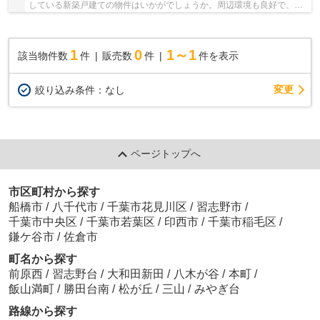
している新築戸建ての物件はいかがでしょうか。周辺環境も良好で、魅
力的な住環境のある、令和2年8月築の物件です...
1
0
1～1
該当物件数
件
販売数
件
件を表示
変更
絞り込み条件：
なし
ページトップへ
市区町村から探す
船橋市
/
八千代市
/
千葉市花見川区
/
習志野市
/
千葉市中央区
/
千葉市若葉区
/
印西市
/
千葉市稲毛区
/
鎌ケ谷市
/
佐倉市
町名から探す
前原西
/
習志野台
/
大和田新田
/
八木が谷
/
本町
/
飯山満町
/
勝田台南
/
松が丘
/
三山
/
みやぎ台
路線から探す