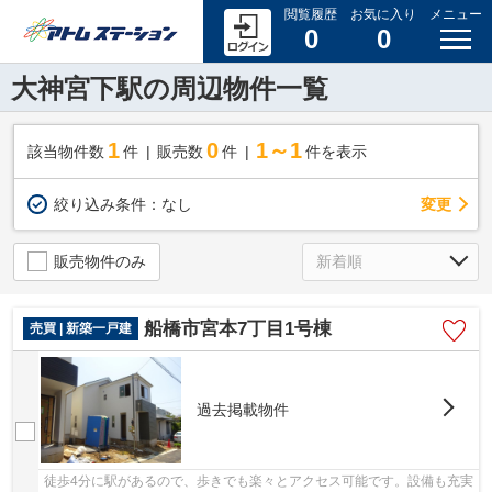
閲覧履歴
お気に入り
メニュー
0
0
大神宮下駅の周辺物件一覧
1
0
1～1
該当物件数
件
販売数
件
件を表示
変更
絞り込み条件：
なし
販売物件のみ
船橋市宮本7丁目1号棟
売買 | 新築一戸建
過去掲載物件
徒歩4分に駅があるので、歩きでも楽々とアクセス可能です。設備も充実