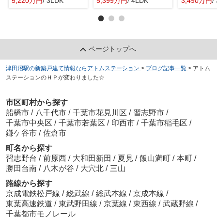
5,220万円
/ 3LDK
5,399万円
/ 4LDK
3,490万円
/
ページトップへ
津田沼駅の新築戸建て情報ならアトムステーション
>
ブログ記事一覧
>
アトム
ステーションのＨＰが変わりました☆
市区町村から探す
船橋市
/
八千代市
/
千葉市花見川区
/
習志野市
/
千葉市中央区
/
千葉市若葉区
/
印西市
/
千葉市稲毛区
/
鎌ケ谷市
/
佐倉市
町名から探す
習志野台
/
前原西
/
大和田新田
/
夏見
/
飯山満町
/
本町
/
勝田台南
/
八木が谷
/
大穴北
/
三山
路線から探す
京成電鉄松戸線
/
総武線
/
総武本線
/
京成本線
/
東葉高速鉄道
/
東武野田線
/
京葉線
/
東西線
/
武蔵野線
/
千葉都市モノレール