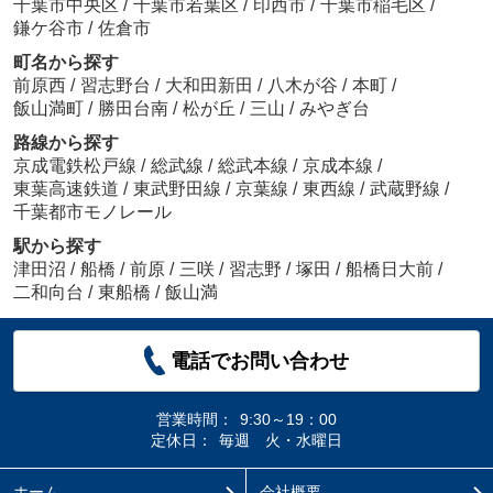
千葉市中央区
/
千葉市若葉区
/
印西市
/
千葉市稲毛区
/
鎌ケ谷市
/
佐倉市
町名から探す
前原西
/
習志野台
/
大和田新田
/
八木が谷
/
本町
/
飯山満町
/
勝田台南
/
松が丘
/
三山
/
みやぎ台
路線から探す
京成電鉄松戸線
/
総武線
/
総武本線
/
京成本線
/
東葉高速鉄道
/
東武野田線
/
京葉線
/
東西線
/
武蔵野線
/
千葉都市モノレール
駅から探す
津田沼
/
船橋
/
前原
/
三咲
/
習志野
/
塚田
/
船橋日大前
/
二和向台
/
東船橋
/
飯山満
電話でお問い合わせ
営業時間：
9:30～19：00
定休日：
毎週 火・水曜日
ホーム
会社概要