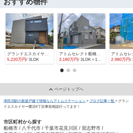
おすすめ物件
グランドエスカイヤー二宮１丁目 ３号地
アトムセレクト船橋市八木が谷109 2棟 1号棟
5,220万円
/ 3LDK
3,180万円
/ 3LDK＋1S(納戸)
2,980万円
/ 
ページトップへ
津田沼駅の新築戸建て情報ならアトムステーション
>
ブログ記事一覧
>
グラン
ドエスカイヤー鷺沼4丁目事前相談行ってます！
市区町村から探す
船橋市
/
八千代市
/
千葉市花見川区
/
習志野市
/