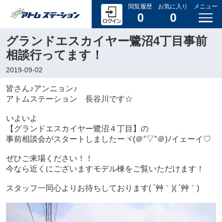
閲覧履歴
お気に入り
メニュー
0
0
グランドエスカイヤー鷺沼4丁目事前
相談行ってます！
2019-09-02
皆さん♪アンニョン♪
アトムステーション 長谷川です☆
いよいよ
【グランドエスカイヤー鷺沼４丁目】の
事前相談会がスタートしましたーヾ(＠°▽°＠)ﾉイェーイ♡
ぜひご来場ください！！
今なら近くにございますモデル棟をご覧いただけます！
スタッフ一同心よりお待ちしております( ´艸｀)( ´艸｀)