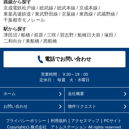
路線から探す
京成電鉄松戸線
/
総武線
/
総武本線
/
京成本線
/
東葉高速鉄道
/
東武野田線
/
京葉線
/
東西線
/
武蔵野線
/
千葉都市モノレール
駅から探す
津田沼
/
船橋
/
前原
/
三咲
/
習志野
/
船橋日大前
/
塚田
/
二和向台
/
東船橋
/
西船橋
電話でお問い合わせ
営業時間：
9:30～19：00
定休日：
毎週 火・水曜日
ホーム
会社概要
お問い合わせ
物件リクエスト
プライバシーポリシー
利用規約
アクセスマップ
PCサイト
Copyright(c) 株式会社 アトムステーション All rights reserved.