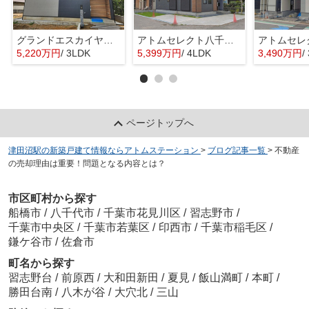
グランドエスカイヤー二宮１丁目 ３号地
アトムセレクト八千代市大和田新田２期１号棟
5,220万円
/ 3LDK
5,399万円
/ 4LDK
3,490万円
/
ページトップへ
津田沼駅の新築戸建て情報ならアトムステーション
>
ブログ記事一覧
>
不動産
の売却理由は重要！問題となる内容とは？
市区町村から探す
船橋市
/
八千代市
/
千葉市花見川区
/
習志野市
/
千葉市中央区
/
千葉市若葉区
/
印西市
/
千葉市稲毛区
/
鎌ケ谷市
/
佐倉市
町名から探す
習志野台
/
前原西
/
大和田新田
/
夏見
/
飯山満町
/
本町
/
勝田台南
/
八木が谷
/
大穴北
/
三山