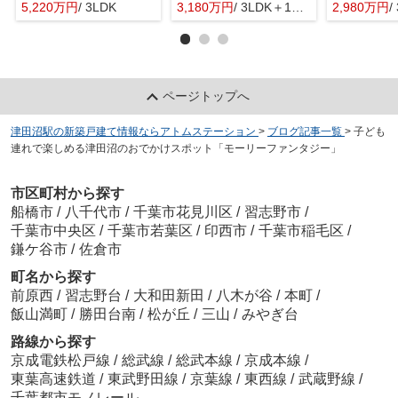
5,220万円
/ 3LDK
3,180万円
/ 3LDK＋1S(納戸)
2,980万円
/ 
ページトップへ
津田沼駅の新築戸建て情報ならアトムステーション
>
ブログ記事一覧
>
子ども
連れで楽しめる津田沼のおでかけスポット「モーリーファンタジー」
市区町村から探す
船橋市
/
八千代市
/
千葉市花見川区
/
習志野市
/
千葉市中央区
/
千葉市若葉区
/
印西市
/
千葉市稲毛区
/
鎌ケ谷市
/
佐倉市
町名から探す
前原西
/
習志野台
/
大和田新田
/
八木が谷
/
本町
/
飯山満町
/
勝田台南
/
松が丘
/
三山
/
みやぎ台
路線から探す
京成電鉄松戸線
/
総武線
/
総武本線
/
京成本線
/
東葉高速鉄道
/
東武野田線
/
京葉線
/
東西線
/
武蔵野線
/
千葉都市モノレール