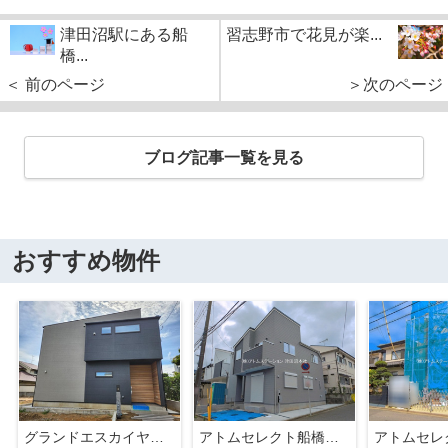
津田沼駅にある船
習志野市で花見が楽...
橋...
＜ 前のページ
＞次のページ
ブログ記事一覧を見る
おすすめ物件
グランドエスカイヤー二宮１丁目 ３号地
アトムセレクト船橋市八木が谷109 2棟 1号棟