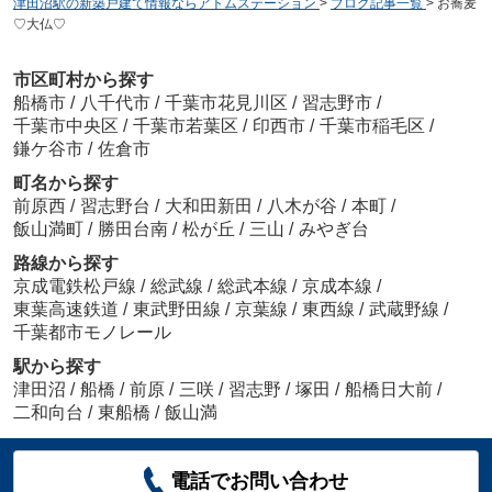
津田沼駅の新築戸建て情報ならアトムステーション
>
ブログ記事一覧
>
お蕎麦
♡大仏♡
市区町村から探す
船橋市
/
八千代市
/
千葉市花見川区
/
習志野市
/
千葉市中央区
/
千葉市若葉区
/
印西市
/
千葉市稲毛区
/
鎌ケ谷市
/
佐倉市
町名から探す
前原西
/
習志野台
/
大和田新田
/
八木が谷
/
本町
/
飯山満町
/
勝田台南
/
松が丘
/
三山
/
みやぎ台
路線から探す
京成電鉄松戸線
/
総武線
/
総武本線
/
京成本線
/
東葉高速鉄道
/
東武野田線
/
京葉線
/
東西線
/
武蔵野線
/
千葉都市モノレール
駅から探す
津田沼
/
船橋
/
前原
/
三咲
/
習志野
/
塚田
/
船橋日大前
/
二和向台
/
東船橋
/
飯山満
電話でお問い合わせ