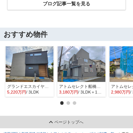
ブログ記事一覧を見る
おすすめ物件
グランドエスカイヤー二宮１丁目 ３号地
アトムセレクト船橋市八木が谷109 2棟 1号棟
5,220万円
/ 3LDK
3,180万円
/ 3LDK＋1S(納戸)
2,980万円
/ 
ページトップへ