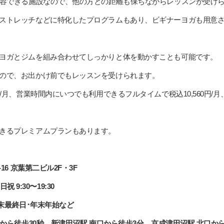
収容できる施設なので、他の方との距離も保ちながらレッスンが受け
ストレッチなどに特化したプログラムもあり、ビギナーヨガも用意
ヨガとジムを組み合わせてしっかりと体を動かすことも可能です。
ので、お出かけ前でもレッスンを受けられます。
/月、営業時間内にいつでも利用できるフルタイムで税込10,560円/
きるプレミアムプランもあります。
16 京葉第二ビル2F・3F
祝 9:30〜19:30
･月末最終日･年末年始など
口から徒歩30秒、新津田沼駅 南口から徒歩3分、京成津田沼駅 北口から