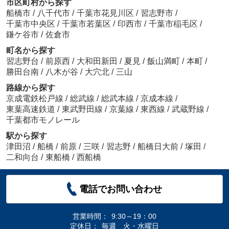
市区町村から探す
船橋市
/
八千代市
/
千葉市花見川区
/
習志野市
/
千葉市中央区
/
千葉市若葉区
/
印西市
/
千葉市稲毛区
/
鎌ケ谷市
/
佐倉市
町名から探す
習志野台
/
前原西
/
大和田新田
/
夏見
/
飯山満町
/
本町
/
勝田台南
/
八木が谷
/
大穴北
/
三山
路線から探す
京成電鉄松戸線
/
総武線
/
総武本線
/
京成本線
/
東葉高速鉄道
/
東武野田線
/
京葉線
/
東西線
/
武蔵野線
/
千葉都市モノレール
駅から探す
津田沼
/
船橋
/
前原
/
三咲
/
習志野
/
船橋日大前
/
塚田
/
二和向台
/
東船橋
/
西船橋
電話でお問い合わせ
営業時間：
9:30～19：00
定休日：
毎週 火・水曜日