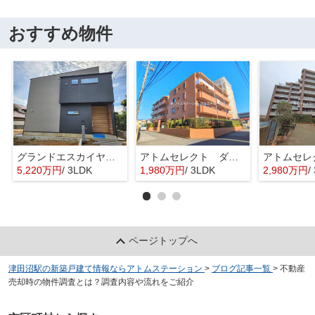
おすすめ物件
グランドエスカイヤー二宮１丁目 ３号地
アトムセレクト ダイアパレス勝田台南203号室
5,220万円
/ 3LDK
1,980万円
/ 3LDK
2,980万円
/
ページトップへ
津田沼駅の新築戸建て情報ならアトムステーション
>
ブログ記事一覧
>
不動産
売却時の物件調査とは？調査内容や流れをご紹介