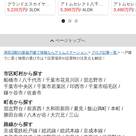
グランドエスカイヤー二宮１丁目 ３号地
アトムセレクト八千代市大和田新田２期１号棟
5,220万円
/ 3LDK
5,399万円
/ 4LDK
3,490万円
/
ページトップへ
津田沼駅の新築戸建て情報ならアトムステーション
>
ブログ記事一覧
>
一戸建
てに置く物置の選び方は？設置場所や設置時の注意点も解説！
市区町村から探す
船橋市
/
八千代市
/
千葉市花見川区
/
習志野市
/
千葉市中央区
/
千葉市若葉区
/
印西市
/
千葉市稲毛区
/
鎌ケ谷市
/
佐倉市
町名から探す
習志野台
/
前原西
/
大和田新田
/
夏見
/
飯山満町
/
本町
/
勝田台南
/
八木が谷
/
大穴北
/
三山
路線から探す
京成電鉄松戸線
/
総武線
/
総武本線
/
京成本線
/