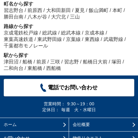
町名から探す
習志野台
/
前原西
/
大和田新田
/
夏見
/
飯山満町
/
本町
/
勝田台南
/
八木が谷
/
大穴北
/
三山
路線から探す
京成電鉄松戸線
/
総武線
/
総武本線
/
京成本線
/
東葉高速鉄道
/
東武野田線
/
京葉線
/
東西線
/
武蔵野線
/
千葉都市モノレール
駅から探す
津田沼
/
船橋
/
前原
/
三咲
/
習志野
/
船橋日大前
/
塚田
/
二和向台
/
東船橋
/
西船橋
電話でお問い合わせ
営業時間：
9:30～19：00
定休日：
毎週 火・水曜日
ホーム
会社概要
お問い合わせ
物件リクエスト