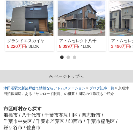
グランドエスカイヤー二宮１丁目 ３号地
アトムセレクト八千代市大和田新田２期１号棟
5,220万円
/ 3LDK
5,399万円
/ 4LDK
3,490万円
/
ページトップへ
津田沼駅の新築戸建て情報ならアトムステーション
>
ブログ記事一覧
>
京成津
田沼駅周辺にある「サンロード眼科」の概要！周辺の住環境もご紹介
市区町村から探す
船橋市
/
八千代市
/
千葉市花見川区
/
習志野市
/
千葉市中央区
/
千葉市若葉区
/
印西市
/
千葉市稲毛区
/
鎌ケ谷市
/
佐倉市