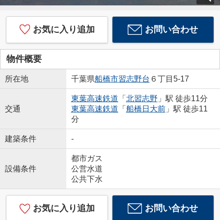
お気に入り追加
お問い合わせ
物件概要
所在地
千葉県
船橋市
習志野台
６丁目5-17
東葉高速鉄道
「
北習志野
」駅 徒歩11分
交通
東葉高速鉄道
「
船橋日大前
」駅 徒歩11
分
建築条件
-
都市ガス
設備条件
公営水道
公共下水
お気に入り追加
お問い合わせ