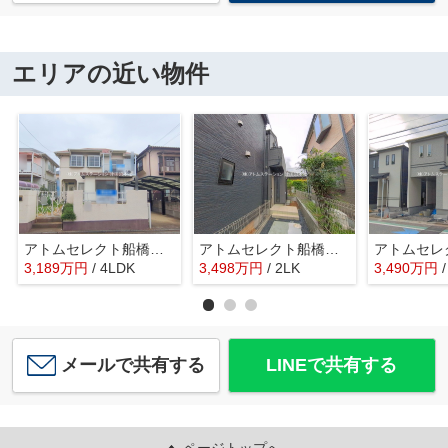
エリアの近い物件
アトムセレクト船橋市丸山３丁目中古戸建て
アトムセレクト船橋市習志野台5丁目 3号棟
3,189
万
円
/ 4LDK
3,498
万
円
/ 2LK
3,490
万
円
メールで共有する
LINEで共有する
ページトップへ