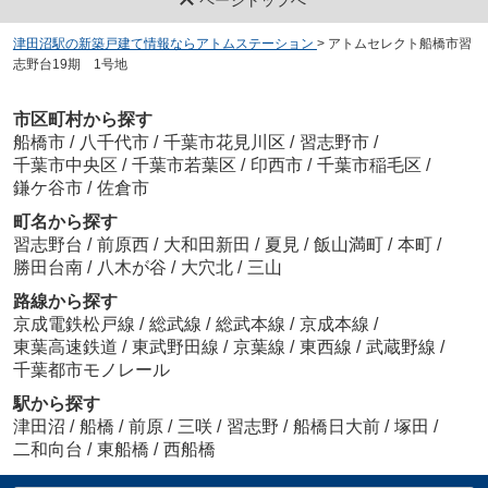
津田沼駅の新築戸建て情報ならアトムステーション
>
アトムセレクト船橋市習
志野台19期 1号地
市区町村から探す
船橋市
/
八千代市
/
千葉市花見川区
/
習志野市
/
千葉市中央区
/
千葉市若葉区
/
印西市
/
千葉市稲毛区
/
鎌ケ谷市
/
佐倉市
町名から探す
習志野台
/
前原西
/
大和田新田
/
夏見
/
飯山満町
/
本町
/
勝田台南
/
八木が谷
/
大穴北
/
三山
路線から探す
京成電鉄松戸線
/
総武線
/
総武本線
/
京成本線
/
東葉高速鉄道
/
東武野田線
/
京葉線
/
東西線
/
武蔵野線
/
千葉都市モノレール
駅から探す
津田沼
/
船橋
/
前原
/
三咲
/
習志野
/
船橋日大前
/
塚田
/
二和向台
/
東船橋
/
西船橋