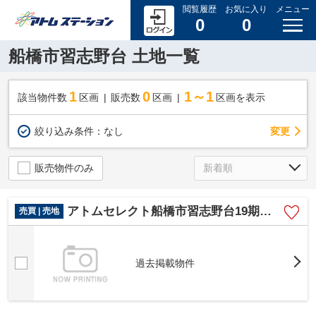
閲覧履歴
お気に入り
メニュー
0
0
船橋市習志野台 土地一覧
1
0
1～1
該当物件数
区画
販売数
区画
区画を表示
変更
絞り込み条件：
なし
販売物件のみ
アトムセレクト船橋市習志野台19期 1号地
売買 | 売地
過去掲載物件