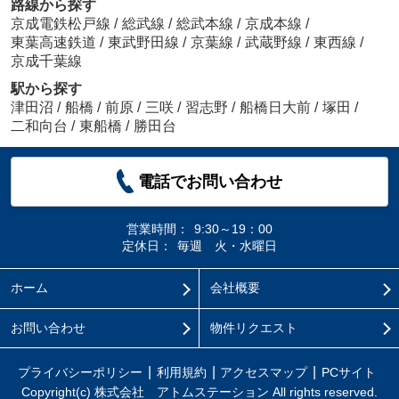
路線から探す
京成電鉄松戸線
/
総武線
/
総武本線
/
京成本線
/
東葉高速鉄道
/
東武野田線
/
京葉線
/
武蔵野線
/
東西線
/
京成千葉線
駅から探す
津田沼
/
船橋
/
前原
/
三咲
/
習志野
/
船橋日大前
/
塚田
/
二和向台
/
東船橋
/
勝田台
電話でお問い合わせ
営業時間：
9:30～19：00
定休日：
毎週 火・水曜日
ホーム
会社概要
お問い合わせ
物件リクエスト
プライバシーポリシー
利用規約
アクセスマップ
PCサイト
Copyright(c) 株式会社 アトムステーション All rights reserved.