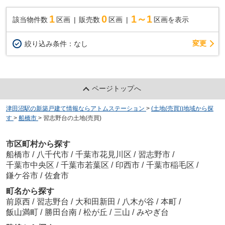
1
0
1～1
該当物件数
区画
販売数
区画
区画を表示
変更
絞り込み条件：
なし
ページトップへ
津田沼駅の新築戸建て情報ならアトムステーション
>
(土地(売買))地域から探
す
>
船橋市
>
習志野台の土地(売買)
市区町村から探す
船橋市
/
八千代市
/
千葉市花見川区
/
習志野市
/
千葉市中央区
/
千葉市若葉区
/
印西市
/
千葉市稲毛区
/
鎌ケ谷市
/
佐倉市
町名から探す
前原西
/
習志野台
/
大和田新田
/
八木が谷
/
本町
/
飯山満町
/
勝田台南
/
松が丘
/
三山
/
みやぎ台