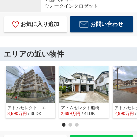
ウォークインクロゼット
お気に入り追加
お問い合わせ
エリアの近い物件
アトムセレクト エステ・スクエア船橋7階
アトムセレクト船橋市金杉5丁目中古戸建て
3,590
万
円
/ 3LDK
2,699
万
円
/ 4LDK
2,990
万
円