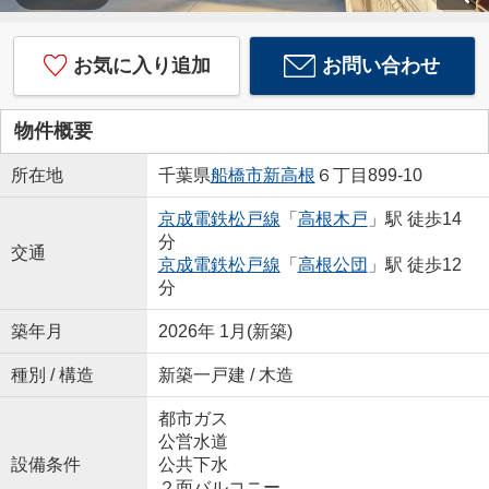
お気に入り追加
お問い合わせ
物件概要
所在地
千葉県
船橋市
新高根
６丁目899-10
京成電鉄松戸線
「
高根木戸
」駅 徒歩14
分
交通
京成電鉄松戸線
「
高根公団
」駅 徒歩12
分
築年月
2026年 1月(新築)
種別 / 構造
新築一戸建 / 木造
都市ガス
公営水道
設備条件
公共下水
２面バルコニー