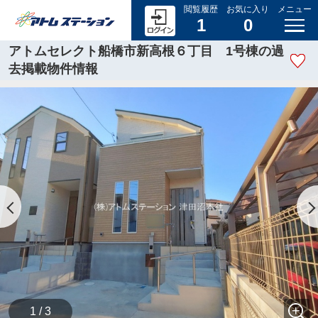
閲覧履歴
お気に入り
メニュー
1
0
アトムセレクト船橋市新高根６丁目 1号棟の過
去掲載物件情報
1 / 3