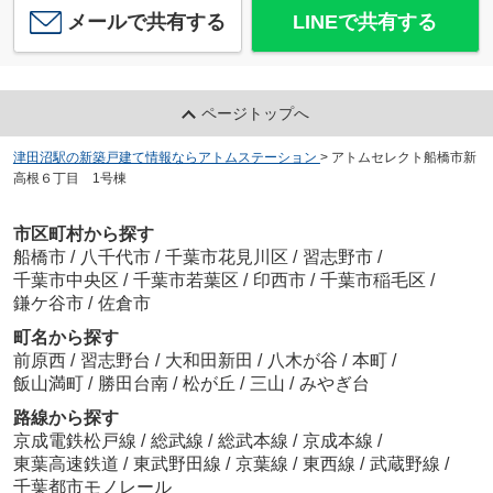
メールで共有する
LINEで共有する
ページトップへ
津田沼駅の新築戸建て情報ならアトムステーション
>
アトムセレクト船橋市新
高根６丁目 1号棟
市区町村から探す
船橋市
/
八千代市
/
千葉市花見川区
/
習志野市
/
千葉市中央区
/
千葉市若葉区
/
印西市
/
千葉市稲毛区
/
鎌ケ谷市
/
佐倉市
町名から探す
前原西
/
習志野台
/
大和田新田
/
八木が谷
/
本町
/
飯山満町
/
勝田台南
/
松が丘
/
三山
/
みやぎ台
路線から探す
京成電鉄松戸線
/
総武線
/
総武本線
/
京成本線
/
東葉高速鉄道
/
東武野田線
/
京葉線
/
東西線
/
武蔵野線
/
千葉都市モノレール