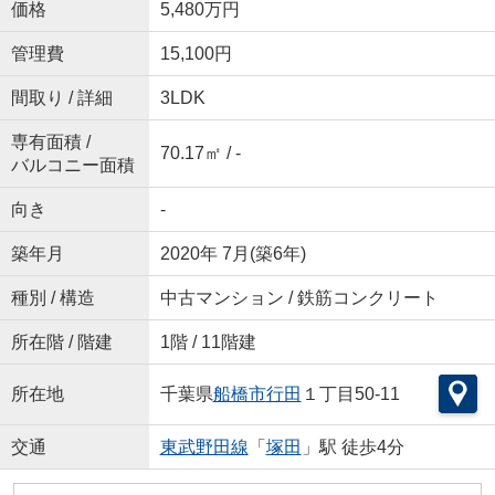
価格
5,480万円
管理費
15,100円
間取り / 詳細
3LDK
専有面積 /
70.17㎡ / -
バルコニー面積
向き
-
築年月
2020年 7月(築6年)
種別 / 構造
中古マンション / 鉄筋コンクリート
所在階 / 階建
1階 / 11階建
所在地
千葉県
船橋市
行田
１丁目50-11
交通
東武野田線
「
塚田
」駅 徒歩4分