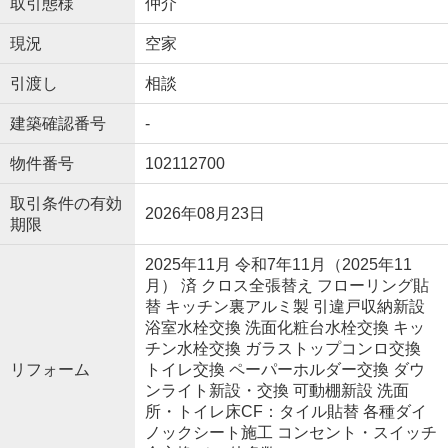
取引態様
仲介
現況
空家
引渡し
相談
建築確認番号
-
物件番号
102112700
取引条件の有効
2026年08月23日
期限
2025年11月 令和7年11月（2025年11
月） 済 クロス全張替え フローリング貼
替 キッチン裏アルミ製 引違戸収納新設
浴室水栓交換 洗面化粧台水栓交換 キッ
チン水栓交換 ガラストップコンロ交換
リフォーム
トイレ交換 ペーパーホルダー交換 ダウ
ンライト新設・交換 可動棚新設 洗面
所・トイレ床CF：タイル貼替 各種ダイ
ノックシート施工 コンセント・スイッチ