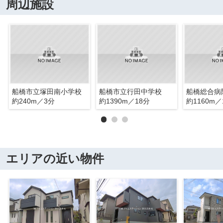
周辺施設
船橋市立塚田南小学校
船橋市立行田中学校
船橋総合病
約240m／3分
約1390m／18分
約1160m／
エリアの近い物件