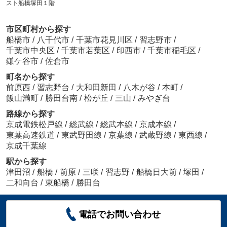
スト船橋塚田１階
市区町村から探す
船橋市
/
八千代市
/
千葉市花見川区
/
習志野市
/
千葉市中央区
/
千葉市若葉区
/
印西市
/
千葉市稲毛区
/
鎌ケ谷市
/
佐倉市
町名から探す
前原西
/
習志野台
/
大和田新田
/
八木が谷
/
本町
/
飯山満町
/
勝田台南
/
松が丘
/
三山
/
みやぎ台
路線から探す
京成電鉄松戸線
/
総武線
/
総武本線
/
京成本線
/
東葉高速鉄道
/
東武野田線
/
京葉線
/
武蔵野線
/
東西線
/
京成千葉線
駅から探す
津田沼
/
船橋
/
前原
/
三咲
/
習志野
/
船橋日大前
/
塚田
/
二和向台
/
東船橋
/
勝田台
電話でお問い合わせ