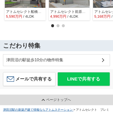
アトムセレクト船橋市東船橋５丁目１２３８番 B号棟
アトムセレクト前原東６丁目 第21号棟
5,590
万
円
/ 4LDK
4,990
万
円
/ 4LDK
5,168
万
円
こだわり特集
津田沼の駅徒歩10分の物件特集
メールで共有する
LINEで共有する
ページトップへ
津田沼駅の新築戸建て情報ならアトムステーション
>
アトムセレクト プレミ